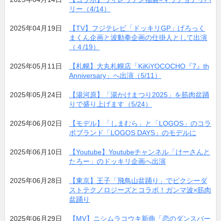
リー（4/14）
2025年04月19日
【TV】フジテレビ「ドッキリGP」げろっく
まくん企画と波動拳企画の仕掛人として出演
（４/19）
2025年05月11日
【札幌】大丸札幌店「KiKiYOCOCHO『7』th
Anniversary」へ出演（5/11）
2025年05月24日
【湯河原】「湯かけまつり2025」を筋肉盆踊
りで盛り上げます（5/24）
2025年06月02日
【モデル】「しまむら」と「LOGOS」のコラ
ボブランド「LOGOS DAYS」のモデルに
2025年06月10日
【Youtube】Youtubeチャンネル「けーさんと
たろー」のドッキリ企画へ出演
2025年06月28日
【東京】王子「飛鳥山盆踊り」でピクシーダ
ストテクノロジーズとコラボ！ガンマ波×筋肉
盆踊り
2025年06月29日
【MV】ニシムラコウキ新曲「恋のダンスパー