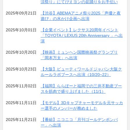
涼祭り』にてぴえヨンの盆踊りをお手伝い
2025年09月21日
【渋谷】ABEMAアニメ祭り2025「声優と夜
遊び」の水かけ企画へ出演
2025年10月01日
【企業イベント】レクサス20周年イベント
「TOYOTA / LEXUS 20th Anniversary 」へ出
演
2025年10月20日
【映画】ミュンヘン国際映画祭グランプリ
「岡本万太」へ出演
2025年10月23日
【大阪】ビューティワールドジャパン大阪ク
ルールラボブースへ出演（10/20~22）
2025年11月02日
【福岡】ららぽーと福岡での三井不動産ブー
スを筋肉で盛り上げました（11/1）
2025年11月11日
【モデル】3Dキャプチャーモデルを元サッカ
ー選手のメンバーが務めました
2025年11月21日
【番組】ニコニコ「月刊ゴールデンボンバ
ー」へ出演