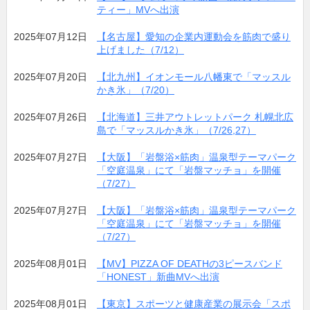
ティー」MVへ出演
2025年07月12日
【名古屋】愛知の企業内運動会を筋肉で盛り
上げました（7/12）
2025年07月20日
【北九州】イオンモール八幡東で「マッスル
かき氷」（7/20）
2025年07月26日
【北海道】三井アウトレットパーク 札幌北広
島で「マッスルかき氷」（7/26,27）
2025年07月27日
【大阪】「岩盤浴×筋肉」温泉型テーマパーク
「空庭温泉」にて「岩盤マッチョ」を開催
（7/27）
2025年07月27日
【大阪】「岩盤浴×筋肉」温泉型テーマパーク
「空庭温泉」にて「岩盤マッチョ」を開催
（7/27）
2025年08月01日
【MV】PIZZA OF DEATHの3ピースバンド
「HONEST」新曲MVへ出演
2025年08月01日
【東京】スポーツと健康産業の展示会「スポ