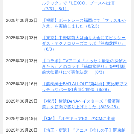
ルテック」で「LEXCO」ブースへ出演
（7/31、8/1）
2025年08月02日
【福岡】ボートレース福岡にて「マッスルか
き氷」を実施しました（8/2,3）
2025年08月03日
【東京】中野駅前大盆踊り大会にてピクシー
ダストテクノロジーズコラボ『筋肉盆踊り』
（8/3）
2025年08月03日
【コラボ】TVアニメ『まったく最近の探偵と
きたら』とのコラボ『筋肉盆踊り』を中野駅
前大盆踊りにて実施決定！（8/3）
2025年08月16日
【筋肉紳士BAR ALLOUT(第4回)】恵比寿でマ
ッチョなバーを1夜限定開催（8/29）
2025年08月29日
【横浜】横浜DeNAベイスターズ「横濱漢
祭」を筋肉で盛り上げました（8/26~28）
2025年09月19日
【CM】「オデキュアEX」のCMに出演
2025年09月20日
【埼玉・所沢】『アニメ【推しの子】関東納