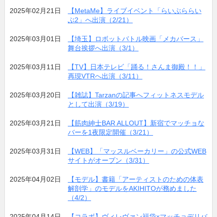
2025年02月21日
【MetaMe】ライブイベント「らいぶららい
ぶ2」へ出演（2/21）
2025年03月01日
【埼玉】ロボットバトル映画「メカバース」
舞台挨拶へ出演（3/1）
2025年03月11日
【TV】日本テレビ「踊る！さんま御殿！！」
再現VTRへ出演（3/11）
2025年03月20日
【雑誌】Tarzanの記事へフィットネスモデル
として出演（3/19）
2025年03月21日
【筋肉紳士BAR ALLOUT】新宿でマッチョな
バーを1夜限定開催（3/21）
2025年03月31日
【WEB】「マッスルベーカリー」の公式WEB
サイトがオープン（3/31）
2025年04月02日
【モデル】書籍「アーティストのための体表
解剖学」のモデルをAKIHITOが務めました
（4/2）
2025年04月14日
【コラボ】ヴィレヴァン福袋×マッチョデリバ