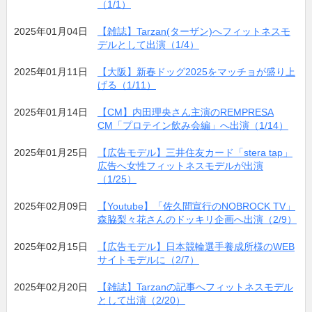
（1/1）
2025年01月04日
【雑誌】Tarzan(ターザン)へフィットネスモ
デルとして出演（1/4）
2025年01月11日
【大阪】新春ドッグ2025をマッチョが盛り上
げる（1/11）
2025年01月14日
【CM】内田理央さん主演のREMPRESA
CM「プロテイン飲み会編」へ出演（1/14）
2025年01月25日
【広告モデル】三井住友カード「stera tap」
広告へ女性フィットネスモデルが出演
（1/25）
2025年02月09日
【Youtube】「佐久間宣行のNOBROCK TV」
森脇梨々花さんのドッキリ企画へ出演（2/9）
2025年02月15日
【広告モデル】日本競輪選手養成所様のWEB
サイトモデルに（2/7）
2025年02月20日
【雑誌】Tarzanの記事へフィットネスモデル
として出演（2/20）