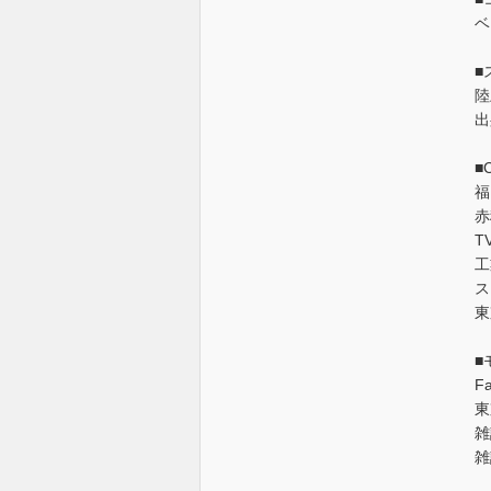
ベ
■
陸
出
■
福
赤
T
工
ス
東
■
F
東
雑
雑