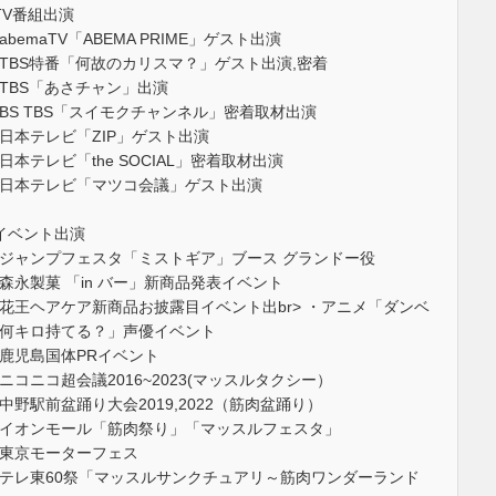
TV番組出演
abemaTV「ABEMA PRIME」ゲスト出演
TBS特番「何故のカリスマ？」ゲスト出演,密着
TBS「あさチャン」出演
BS TBS「スイモクチャンネル」密着取材出演
日本テレビ「ZIP」ゲスト出演
日本テレビ「the SOCIAL」密着取材出演
日本テレビ「マツコ会議」ゲスト出演
イベント出演
ジャンプフェスタ「ミストギア」ブース グランドー役
森永製菓 「in バー」新商品発表イベント
花王ヘアケア新商品お披露目イベント出br> ・アニメ「ダンベ
何キロ持てる？」声優イベント
鹿児島国体PRイベント
ニコニコ超会議2016~2023(マッスルタクシー）
中野駅前盆踊り大会2019,2022（筋肉盆踊り）
イオンモール「筋肉祭り」「マッスルフェスタ」
東京モーターフェス
テレ東60祭「マッスルサンクチュアリ～筋肉ワンダーランド