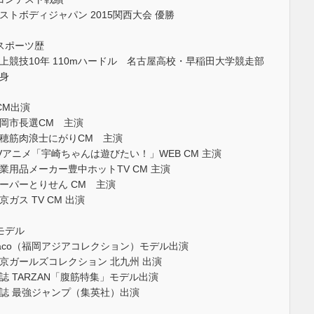
ストボディジャパン 2015関西大会 優勝
スポーツ歴
上競技10年 110mハードル 名古屋高校・早稲田大学競走部
身
CM出演
岡市長選CM 主演
穂筋肉浪士にがりCM 主演
Vアニメ「宇崎ちゃんは遊びたい！」WEB CM 主演
業用品メーカー豊中ホットTV CM 主演
ーパーとりせん CM 主演
京ガス TV CM 出演
モデル
aco（福岡アジアコレクション）モデル出演
京ガールズコレクション 北九州 出演
誌 TARZAN「腹筋特集」モデル出演
誌 最強ジャンプ（集英社）出演