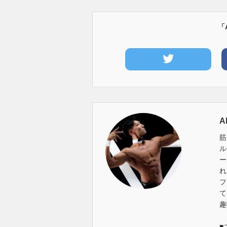
「
A
筋
ル
ー
れ
フ
て
趣
■