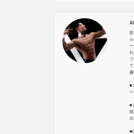
A
筋
ル
ー
れ
フ
て
趣
■
ベ
■
陸
出
■