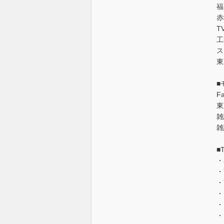
福
赤
T
工
ス
東
■
F
東
雑
雑
■
・
・
・
・
・
・