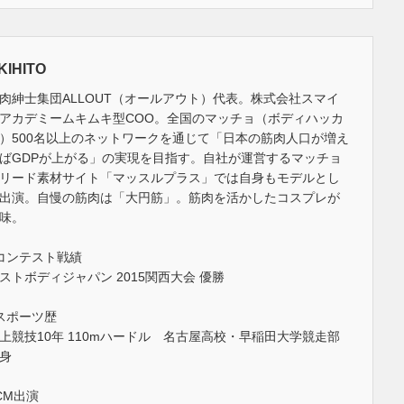
KIHITO
肉紳士集団ALLOUT（オールアウト）代表。株式会社スマイ
アカデミームキムキ型COO。全国のマッチョ（ボディハッカ
）500名以上のネットワークを通じて「日本の筋肉人口が増え
ばGDPが上がる」の実現を目指す。自社が運営するマッチョ
リード素材サイト「マッスルプラス」では自身もモデルとし
出演。自慢の筋肉は「大円筋」。筋肉を活かしたコスプレが
味。
コンテスト戦績
ストボディジャパン 2015関西大会 優勝
スポーツ歴
上競技10年 110mハードル 名古屋高校・早稲田大学競走部
身
CM出演