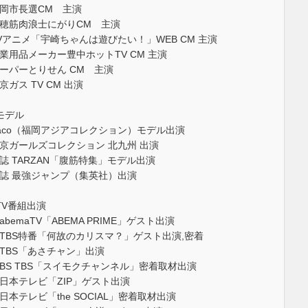
岡市長選CM 主演
穂筋肉浪士にがりCM 主演
Vアニメ「宇崎ちゃんは遊びたい！」WEB CM 主演
業用品メーカー豊中ホットTV CM 主演
ーパーとりせん CM 主演
京ガス TV CM 出演
モデル
aco（福岡アジアコレクション）モデル出演
京ガールズコレクション 北九州 出演
誌 TARZAN「腹筋特集」モデル出演
誌 最強ジャンプ（集英社）出演
TV番組出演
abemaTV「ABEMA PRIME」ゲスト出演
TBS特番「何故のカリスマ？」ゲスト出演,密着
TBS「あさチャン」出演
BS TBS「スイモクチャンネル」密着取材出演
日本テレビ「ZIP」ゲスト出演
日本テレビ「the SOCIAL」密着取材出演