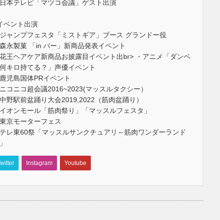
日本テレビ「マツコ会議」ゲスト出演
イベント出演
ジャンプフェスタ「ミストギア」ブース グランドー役
森永製菓 「in バー」新商品発表イベント
花王ヘアケア新商品お披露目イベント出br> ・アニメ「ダンベ
何キロ持てる？」声優イベント
鹿児島国体PRイベント
ニコニコ超会議2016~2023(マッスルタクシー）
中野駅前盆踊り大会2019,2022（筋肉盆踊り）
イオンモール「筋肉祭り」「マッスルフェスタ」
東京モーターフェス
テレ東60祭「マッスルサンクチュアリ～筋肉ワンダーランド
」
witter
Instagram
Youtube