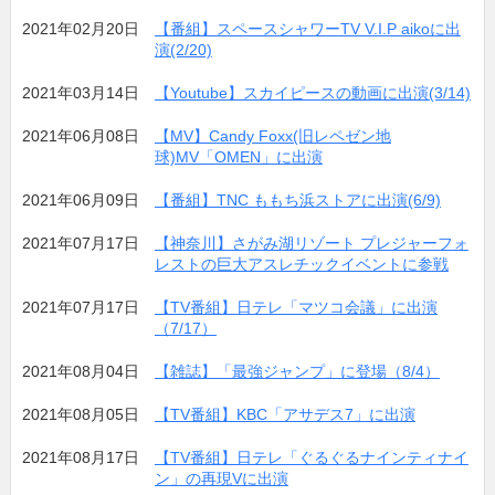
2021年02月20日
【番組】スペースシャワーTV V.I.P aikoに出
演(2/20)
2021年03月14日
【Youtube】スカイピースの動画に出演(3/14)
2021年06月08日
【MV】Candy Foxx(旧レペゼン地
球)MV「OMEN」に出演
2021年06月09日
【番組】TNC ももち浜ストアに出演(6/9)
2021年07月17日
【神奈川】さがみ湖リゾート プレジャーフォ
レストの巨大アスレチックイベントに参戦
2021年07月17日
【TV番組】日テレ「マツコ会議」に出演
（7/17）
2021年08月04日
【雑誌】「最強ジャンプ」に登場（8/4）
2021年08月05日
【TV番組】KBC「アサデス7」に出演
2021年08月17日
【TV番組】日テレ「ぐるぐるナインティナイ
ン」の再現Vに出演