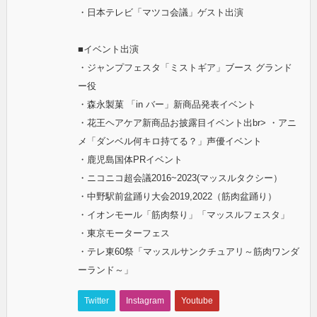
・日本テレビ「マツコ会議」ゲスト出演
■イベント出演
・ジャンプフェスタ「ミストギア」ブース グランド
ー役
・森永製菓 「in バー」新商品発表イベント
・花王ヘアケア新商品お披露目イベント出br> ・アニ
メ「ダンベル何キロ持てる？」声優イベント
・鹿児島国体PRイベント
・ニコニコ超会議2016~2023(マッスルタクシー）
・中野駅前盆踊り大会2019,2022（筋肉盆踊り）
・イオンモール「筋肉祭り」「マッスルフェスタ」
・東京モーターフェス
・テレ東60祭「マッスルサンクチュアリ～筋肉ワンダ
ーランド～」
Twitter
Instagram
Youtube