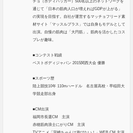
チョ（ボディハッカー）500名以上のネットワークを
通じて「日本の筋肉人口が増えればGDPが上がる」
の実現を目指す。自社が運営するマッチョフリード素
材サイト「マッスルプラス」では自身もモデルとして
出演。自慢の筋肉は「大円筋」。筋肉を活かしたコス
プレが趣味。
■コンテスト戦績
ベストボディジャパン 2015関西大会 優勝
■スポーツ歴
陸上競技10年 110mハードル 名古屋高校・早稲田大
学競走部出身
■CM出演
福岡市長選CM 主演
赤穂筋肉浪士にがりCM 主演
TVアニメ「宇崎ちゃんは遊びたい！」WEB CM 主演