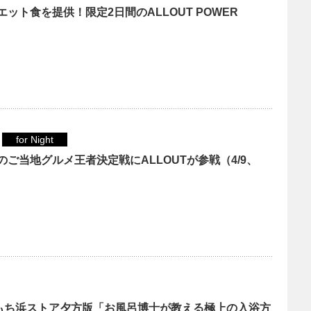
ット食を提供！限定2日間のALLOUT POWER
for Night
ご当地グルメ王者決定戦にALLOUTが参戦（4/9、
ももち浜ストア夕方版「お風呂博士が教える極上の入浴方