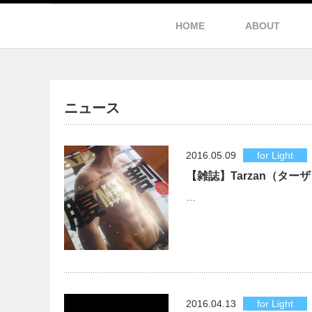
HOME
ABOUT
ニュース
2016.05.09
for Light
【雑誌】Tarzan（タ
…
2016.04.13
for Light