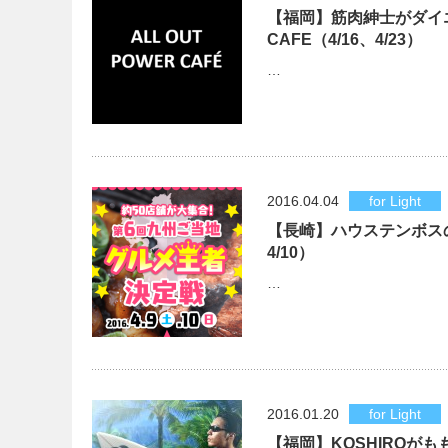
【福岡】筋肉紳士がダイエ
CAFE（4/16、4/23）
…
2016.04.04
for Light
【長崎】ハウステンボスの
4/10）
…
2016.01.20
for Light
【福岡】KOSHIROが