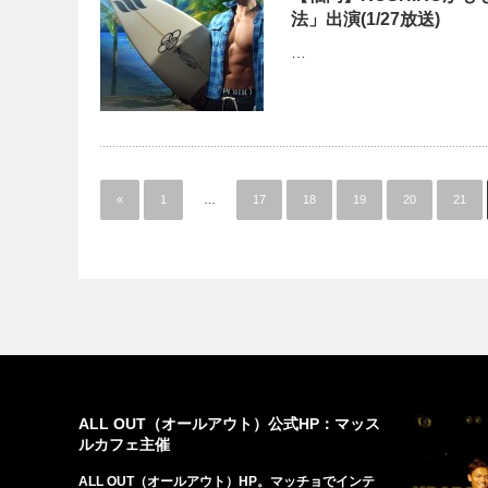
法」出演(1/27放送)
…
«
1
…
17
18
19
20
21
ALL OUT（オールアウト）公式HP：マッス
ルカフェ主催
ALL OUT（オールアウト）HP。マッチョでインテ