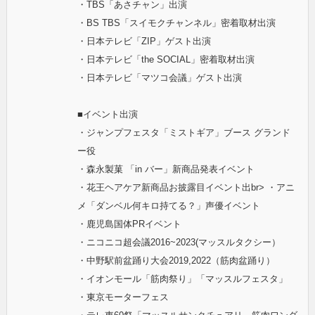
・TBS「あさチャン」出演
・BS TBS「スイモクチャンネル」密着取材出演
・日本テレビ「ZIP」ゲスト出演
・日本テレビ「the SOCIAL」密着取材出演
・日本テレビ「マツコ会議」ゲスト出演
■イベント出演
・ジャンプフェスタ「ミストギア」ブース グランド
ー役
・森永製菓 「in バー」新商品発表イベント
・花王ヘアケア新商品お披露目イベント出br> ・アニ
メ「ダンベル何キロ持てる？」声優イベント
・鹿児島国体PRイベント
・ニコニコ超会議2016~2023(マッスルタクシー）
・中野駅前盆踊り大会2019,2022（筋肉盆踊り）
・イオンモール「筋肉祭り」「マッスルフェスタ」
・東京モーターフェス