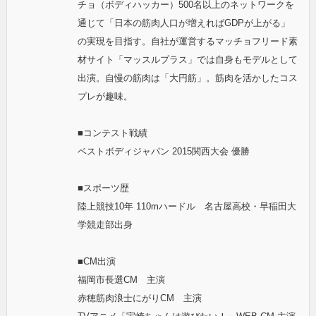
チョ（ボディハッカー）500名以上のネットワークを
通じて「日本の筋肉人口が増えればGDPが上がる」
の実現を目指す。自社が運営するマッチョフリード素
材サイト「マッスルプラス」では自身もモデルとして
出演。自慢の筋肉は「大円筋」。筋肉を活かしたコス
プレが趣味。
■コンテスト戦績
ベストボディジャパン 2015関西大会 優勝
■スポーツ歴
陸上競技10年 110mハードル 名古屋高校・早稲田大
学競走部出身
■CM出演
福岡市長選CM 主演
赤穂筋肉浪士にがりCM 主演