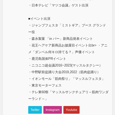
・日本テレビ「マツコ会議」ゲスト出演
■イベント出演
・ジャンプフェスタ「ミストギア」ブース グランド
ー役
・森永製菓 「in バー」新商品発表イベント
・花王ヘアケア新商品お披露目イベント出br> ・アニ
メ「ダンベル何キロ持てる？」声優イベント
・鹿児島国体PRイベント
・ニコニコ超会議2016~2023(マッスルタクシー）
・中野駅前盆踊り大会2019,2022（筋肉盆踊り）
・イオンモール「筋肉祭り」「マッスルフェスタ」
・東京モーターフェス
・テレ東60祭「マッスルサンクチュアリ～筋肉ワンダ
ーランド～」
Twitter
Instagram
Youtube