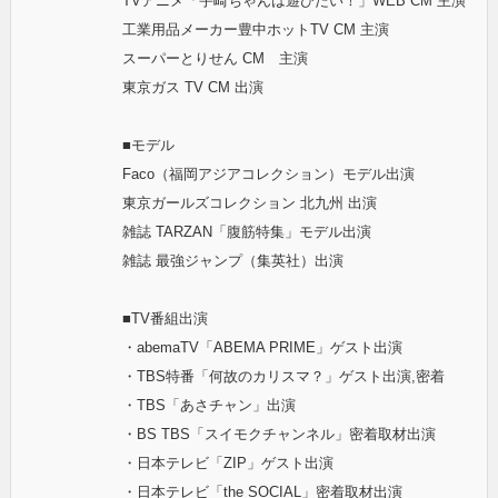
TVアニメ「宇崎ちゃんは遊びたい！」WEB CM 主演
工業用品メーカー豊中ホットTV CM 主演
スーパーとりせん CM 主演
東京ガス TV CM 出演
■モデル
Faco（福岡アジアコレクション）モデル出演
東京ガールズコレクション 北九州 出演
雑誌 TARZAN「腹筋特集」モデル出演
雑誌 最強ジャンプ（集英社）出演
■TV番組出演
・abemaTV「ABEMA PRIME」ゲスト出演
・TBS特番「何故のカリスマ？」ゲスト出演,密着
・TBS「あさチャン」出演
・BS TBS「スイモクチャンネル」密着取材出演
・日本テレビ「ZIP」ゲスト出演
・日本テレビ「the SOCIAL」密着取材出演