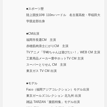
■スポーツ歴
陸上競技10年 110mハードル 名古屋高校・早稲田大
学競走部出身
■CM出演
福岡市長選CM 主演
赤穂筋肉浪士にがりCM 主演
TVアニメ「宇崎ちゃんは遊びたい！」WEB CM 主演
工業用品メーカー豊中ホットTV CM 主演
スーパーとりせん CM 主演
東京ガス TV CM 出演
■モデル
Faco（福岡アジアコレクション）モデル出演
東京ガールズコレクション 北九州 出演
雑誌 TARZAN「腹筋特集」モデル出演