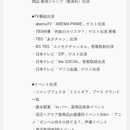
雑誌 最強ジャンプ（集英社）出演
■TV番組出演
・abemaTV「ABEMA PRIME」ゲスト出演
・TBS特番「何故のカリスマ？」ゲスト出演,密着
・TBS「あさチャン」出演
・BS TBS「スイモクチャンネル」密着取材出演
・日本テレビ「ZIP」ゲスト出演
・日本テレビ「the SOCIAL」密着取材出演
・日本テレビ「マツコ会議」ゲスト出演
■イベント出演
・ジャンプフェスタ「ミストギア」ブース グランド
ー役
・森永製菓 「in バー」新商品発表イベント
・花王ヘアケア新商品お披露目イベント出br> ・アニ
メ「ダンベル何キロ持てる？」声優イベント
・鹿児島国体PRイベント