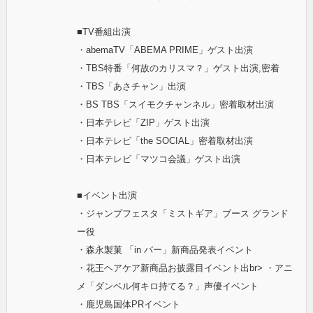
■TV番組出演
・abemaTV「ABEMA PRIME」ゲスト出演
・TBS特番「何故のカリスマ？」ゲスト出演,密着
・TBS「あさチャン」出演
・BS TBS「スイモクチャンネル」密着取材出演
・日本テレビ「ZIP」ゲスト出演
・日本テレビ「the SOCIAL」密着取材出演
・日本テレビ「マツコ会議」ゲスト出演
■イベント出演
・ジャンプフェスタ「ミストギア」ブース グランド
ー役
・森永製菓 「in バー」新商品発表イベント
・花王ヘアケア新商品お披露目イベント出br> ・アニ
メ「ダンベル何キロ持てる？」声優イベント
・鹿児島国体PRイベント