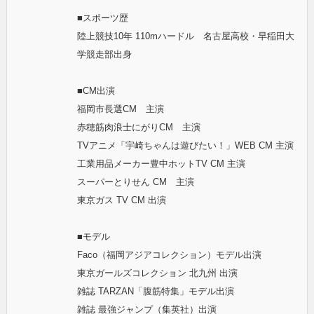
■スポーツ歴
陸上競技10年 110mハードル 名古屋高校・早稲田大
学競走部出身
■CM出演
福岡市長選CM 主演
赤穂筋肉浪士にがりCM 主演
TVアニメ「宇崎ちゃんは遊びたい！」WEB CM 主演
工業用品メーカー豊中ホットTV CM 主演
スーパーとりせん CM 主演
東京ガス TV CM 出演
■モデル
Faco（福岡アジアコレクション）モデル出演
東京ガールズコレクション 北九州 出演
雑誌 TARZAN「腹筋特集」モデル出演
雑誌 最強ジャンプ（集英社）出演