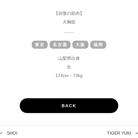
【自慢の筋肉】
大胸筋
東京
名古屋
大阪
福岡
山梨県出身
生
174cm・73kg
BACK
<
SHOI
TIGER YUKI
>