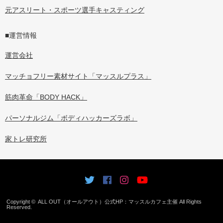
元アスリート・スポーツ選手キャスティング
■運営情報
運営会社
マッチョフリー素材サイト「マッスルプラス」
筋肉革命「BODY HACK」
パーソナルジム「ボディハッカーズラボ」
家トレ研究所
Copyright ©
ALL OUT（オールアウト）公式HP：マッスルカフェ主催
All Rights
Reserved.