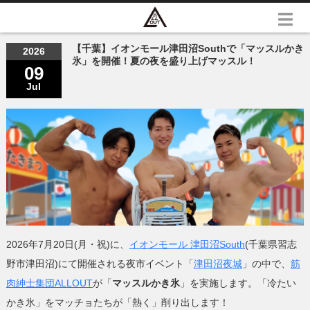
【千葉】イオンモール津田沼Southで「マッスルかき
2026
氷」を開催！夏の夜を盛り上げマッスル！
09
Jul
2026年7月20日(月・祝)に、
イオンモール 津田沼South
(千葉県習志
野市津田沼)にて開催される夜市イベント「
津田沼夜城
」の中で、
筋
肉紳士集団ALLOUT
が「
マッスルかき氷
」を実施します。「冷たい
かき氷」をマッチョたちが「熱く」削り出します！