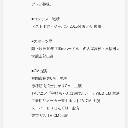
プレが趣味。
■コンテスト戦績
ベストボディジャパン 2015関西大会 優勝
■スポーツ歴
陸上競技10年 110mハードル 名古屋高校・早稲田大
学競走部出身
■CM出演
福岡市長選CM 主演
赤穂筋肉浪士にがりCM 主演
TVアニメ「宇崎ちゃんは遊びたい！」WEB CM 主演
工業用品メーカー豊中ホットTV CM 主演
スーパーとりせん CM 主演
東京ガス TV CM 出演