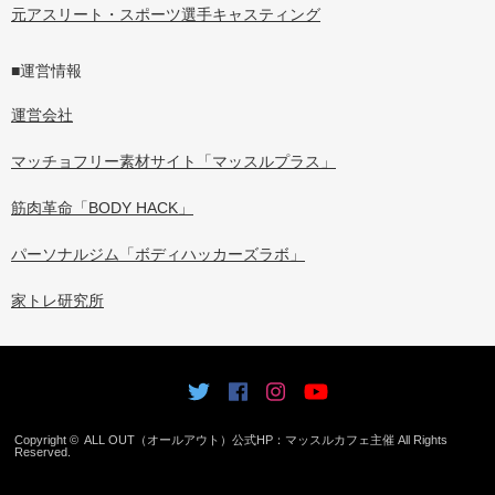
元アスリート・スポーツ選手キャスティング
■運営情報
運営会社
マッチョフリー素材サイト「マッスルプラス」
筋肉革命「BODY HACK」
パーソナルジム「ボディハッカーズラボ」
家トレ研究所
Copyright ©
ALL OUT（オールアウト）公式HP：マッスルカフェ主催
All Rights
Reserved.