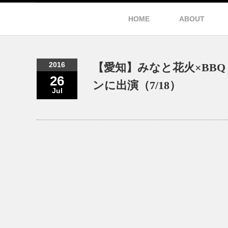
HOME
ABOUT
2016
【愛知】みなと花火×BB
26
ンに出演（7/18）
Jul