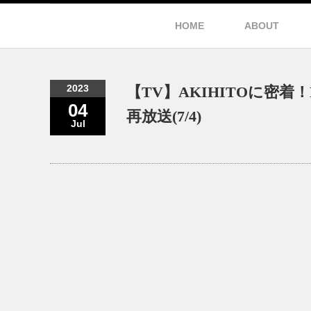
HOME
ABOUT
2023
【TV】AKIHITOに密
04
再放送(7/4)
Jul