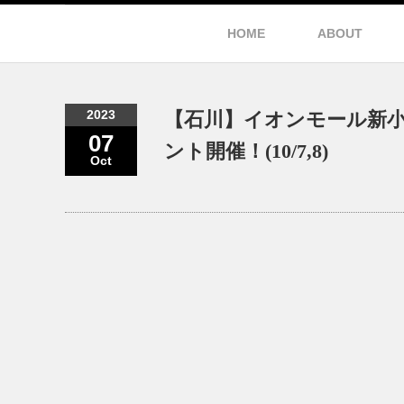
HOME
ABOUT
2023
【石川】イオンモール新小
07
ント開催！(10/7,8)
Oct