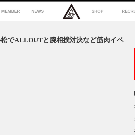
MEMBER
NEWS
SHOP
RECR
松でALLOUTと腕相撲対決など筋肉イベ