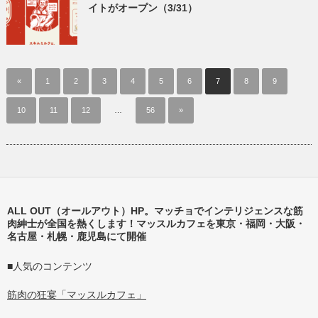
イトがオープン（3/31）
«
1
2
3
4
5
6
7
8
9
10
11
12
…
56
»
ALL OUT（オールアウト）HP。マッチョでインテリジェンスな筋
肉紳士が全国を熱くします！マッスルカフェを東京・福岡・大阪・
名古屋・札幌・鹿児島にて開催
■人気のコンテンツ
筋肉の狂宴「マッスルカフェ」