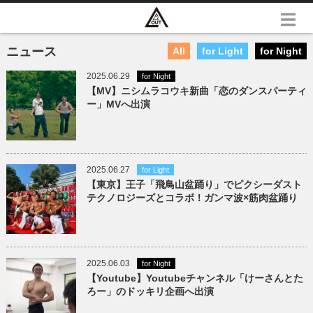
ニュース
All
for Light
for Night
2025.06.29
for Night
【MV】ニシムラコウキ新曲「恋のダンスパーティ
ー」MVへ出演
2025.06.27
for Light
【東京】王子「飛鳥山盆踊り」でピクシーダスト
テクノロジーズとコラボ！ガンマ波×筋肉盆踊り
2025.06.03
for Night
【Youtube】Youtubeチャンネル「けーさんとた
ろー」のドッキリ企画へ出演