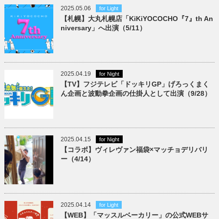
2025.05.06
for Light
【札幌】大丸札幌店「KiKiYOCOCHO『7』th An
niversary」へ出演（5/11）
2025.04.19
for Night
【TV】フジテレビ「ドッキリGP」げろっくまく
ん企画と波動拳企画の仕掛人として出演（9/28）
2025.04.15
for Night
【コラボ】ヴィレヴァン福袋×マッチョデリバリ
ー（4/14）
2025.04.14
for Light
【WEB】「マッスルベーカリー」の公式WEBサ