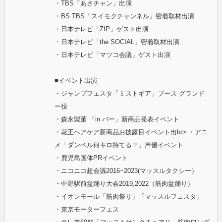
・TBS「あさチャン」出演
・BS TBS「スイモクチャンネル」密着取材出演
・日本テレビ「ZIP」ゲスト出演
・日本テレビ「the SOCIAL」密着取材出演
・日本テレビ「マツコ会議」ゲスト出演
■イベント出演
・ジャンプフェスタ「ミストギア」ブース グランド
ー役
・森永製菓 「in バー」新商品発表イベント
・花王ヘアケア新商品お披露目イベント出br> ・アニ
メ「ダンベル何キロ持てる？」声優イベント
・鹿児島国体PRイベント
・ニコニコ超会議2016~2023(マッスルタクシー）
・中野駅前盆踊り大会2019,2022（筋肉盆踊り）
・イオンモール「筋肉祭り」「マッスルフェスタ」
・東京モーターフェス