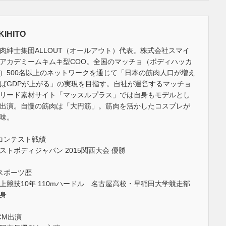
KIHITO
肉紳士集団ALLOUT（オールアウト）代表。株式会社スマイ
アカデミームキムキ型COO。全国のマッチョ（ボディハッカ
）500名以上のネットワークを通じて「日本の筋肉人口が増え
ばGDPが上がる」の実現を目指す。自社が運営するマッチョ
リード素材サイト「マッスルプラス」では自身もモデルとし
出演。自慢の筋肉は「大円筋」。筋肉を活かしたコスプレが
味。
コンテスト戦績
ストボディジャパン 2015関西大会 優勝
スポーツ歴
上競技10年 110mハードル 名古屋高校・早稲田大学競走部
身
CM出演