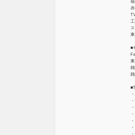
福
赤
T
工
ス
東
■
F
東
雑
雑
■
・
・
・
・
・
・
・