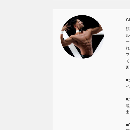
A
筋
ル
ー
れ
フ
て
趣
■
ベ
■
陸
出
■