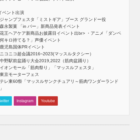
イベント出演
ジャンプフェスタ「ミストギア」ブース グランドー役
森永製菓 「in バー」新商品発表イベント
花王ヘアケア新商品お披露目イベント出br> ・アニメ「ダンベ
何キロ持てる？」声優イベント
鹿児島国体PRイベント
ニコニコ超会議2016~2023(マッスルタクシー）
中野駅前盆踊り大会2019,2022（筋肉盆踊り）
イオンモール「筋肉祭り」「マッスルフェスタ」
東京モーターフェス
テレ東60祭「マッスルサンクチュアリ～筋肉ワンダーランド
」
witter
Instagram
Youtube