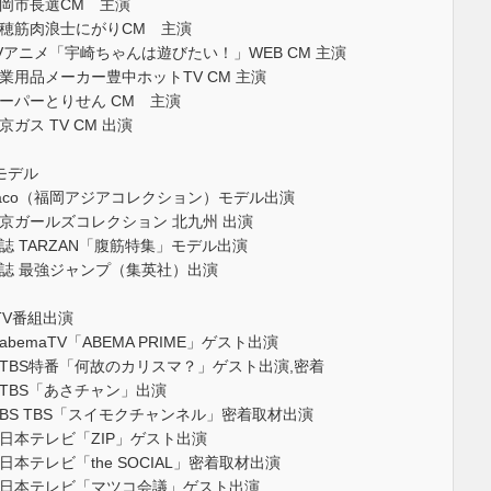
岡市長選CM 主演
穂筋肉浪士にがりCM 主演
Vアニメ「宇崎ちゃんは遊びたい！」WEB CM 主演
業用品メーカー豊中ホットTV CM 主演
ーパーとりせん CM 主演
京ガス TV CM 出演
モデル
aco（福岡アジアコレクション）モデル出演
京ガールズコレクション 北九州 出演
誌 TARZAN「腹筋特集」モデル出演
誌 最強ジャンプ（集英社）出演
TV番組出演
abemaTV「ABEMA PRIME」ゲスト出演
TBS特番「何故のカリスマ？」ゲスト出演,密着
TBS「あさチャン」出演
BS TBS「スイモクチャンネル」密着取材出演
日本テレビ「ZIP」ゲスト出演
日本テレビ「the SOCIAL」密着取材出演
日本テレビ「マツコ会議」ゲスト出演