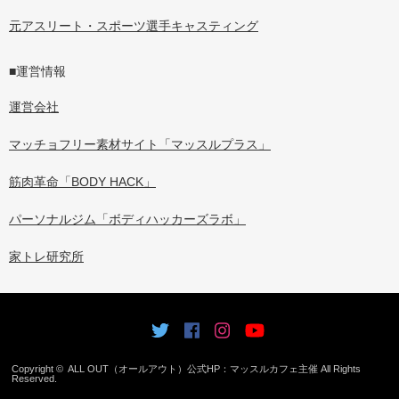
元アスリート・スポーツ選手キャスティング
■運営情報
運営会社
マッチョフリー素材サイト「マッスルプラス」
筋肉革命「BODY HACK」
パーソナルジム「ボディハッカーズラボ」
家トレ研究所
Copyright ©
ALL OUT（オールアウト）公式HP：マッスルカフェ主催
All Rights
Reserved.