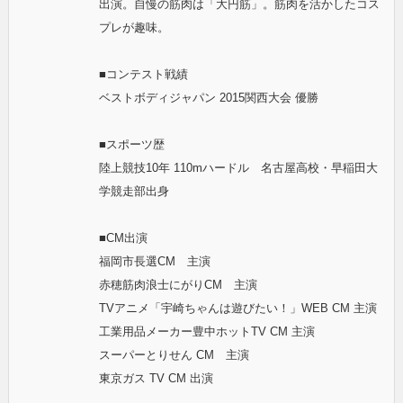
出演。自慢の筋肉は「大円筋」。筋肉を活かしたコス
プレが趣味。
■コンテスト戦績
ベストボディジャパン 2015関西大会 優勝
■スポーツ歴
陸上競技10年 110mハードル 名古屋高校・早稲田大
学競走部出身
■CM出演
福岡市長選CM 主演
赤穂筋肉浪士にがりCM 主演
TVアニメ「宇崎ちゃんは遊びたい！」WEB CM 主演
工業用品メーカー豊中ホットTV CM 主演
スーパーとりせん CM 主演
東京ガス TV CM 出演