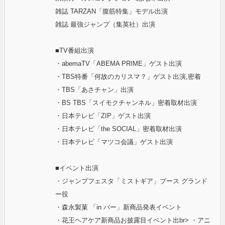
雑誌 TARZAN「腹筋特集」モデル出演
雑誌 最強ジャンプ（集英社）出演
■TV番組出演
・abemaTV「ABEMA PRIME」ゲスト出演
・TBS特番「何故のカリスマ？」ゲスト出演,密着
・TBS「あさチャン」出演
・BS TBS「スイモクチャンネル」密着取材出演
・日本テレビ「ZIP」ゲスト出演
・日本テレビ「the SOCIAL」密着取材出演
・日本テレビ「マツコ会議」ゲスト出演
■イベント出演
・ジャンプフェスタ「ミストギア」ブース グランド
ー役
・森永製菓 「in バー」新商品発表イベント
・花王ヘアケア新商品お披露目イベント出br> ・アニ