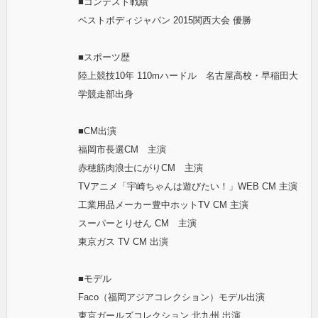
■コンテスト戦績
ベストボディジャパン 2015関西大会 優勝
■スポーツ歴
陸上競技10年 110mハードル 名古屋高校・早稲田大
学競走部出身
■CM出演
福岡市長選CM 主演
赤穂筋肉浪士にがりCM 主演
TVアニメ「宇崎ちゃんは遊びたい！」WEB CM 主演
工業用品メーカー豊中ホットTV CM 主演
スーパーとりせん CM 主演
東京ガス TV CM 出演
■モデル
Faco（福岡アジアコレクション）モデル出演
東京ガールズコレクション 北九州 出演