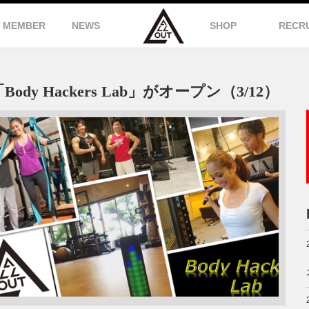
MEMBER
NEWS
SHOP
RECR
dy Hackers Lab」がオープン（3/12）