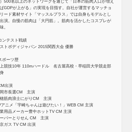
）500名以上のネットワークを通じて「日本の筋肉人口が増え
ばGDPが上がる」の実現を目指す。自社が運営するマッチョ
リード素材サイト「マッスルプラス」では自身もモデルとし
出演。自慢の筋肉は「大円筋」。筋肉を活かしたコスプレが
味。
コンテスト戦績
ストボディジャパン 2015関西大会 優勝
スポーツ歴
上競技10年 110mハードル 名古屋高校・早稲田大学競走部
身
CM出演
岡市長選CM 主演
穂筋肉浪士にがりCM 主演
Vアニメ「宇崎ちゃんは遊びたい！」WEB CM 主演
業用品メーカー豊中ホットTV CM 主演
ーパーとりせん CM 主演
京ガス TV CM 出演