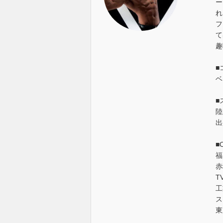
ー
れ
フ
て
趣
■
ベ
■
陸
出
■
福
赤
T
工
ス
東