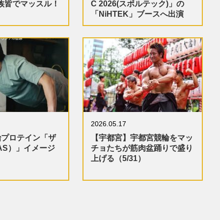
族皆でマッスル！
C 2026(スポルテック)」の
「NiHTEK」ブースへ出演
2026.05.17
治プロテイン「ザ
【宇都宮】宇都宮競輪をマッ
AS）」イメージ
チョたちが筋肉盆踊りで盛り
上げる（5/31）