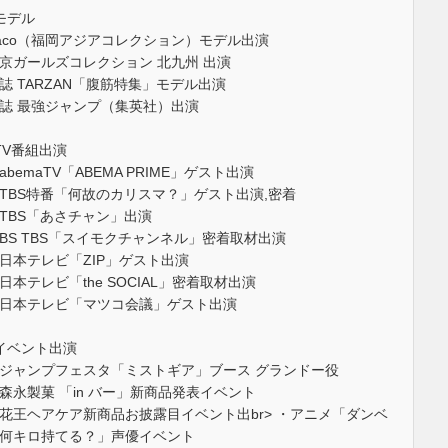
モデル
aco（福岡アジアコレクション）モデル出演
京ガールズコレクション 北九州 出演
誌 TARZAN「腹筋特集」モデル出演
誌 最強ジャンプ（集英社）出演
TV番組出演
abemaTV「ABEMA PRIME」ゲスト出演
TBS特番「何故のカリスマ？」ゲスト出演,密着
TBS「あさチャン」出演
BS TBS「スイモクチャンネル」密着取材出演
日本テレビ「ZIP」ゲスト出演
日本テレビ「the SOCIAL」密着取材出演
日本テレビ「マツコ会議」ゲスト出演
イベント出演
ジャンプフェスタ「ミストギア」ブース グランドー役
森永製菓 「in バー」新商品発表イベント
花王ヘアケア新商品お披露目イベント出br> ・アニメ「ダンベ
何キロ持てる？」声優イベント