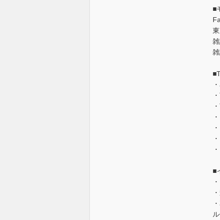
■
F
東
雑
雑
■
・
・
・
・
・
・
・
■
・
・
・
ル