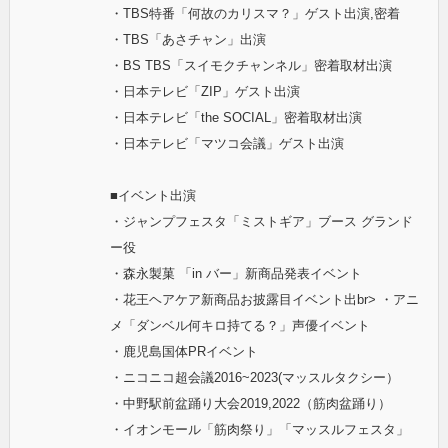
・TBS特番「何故のカリスマ？」ゲスト出演,密着
・TBS「あさチャン」出演
・BS TBS「スイモクチャンネル」密着取材出演
・日本テレビ「ZIP」ゲスト出演
・日本テレビ「the SOCIAL」密着取材出演
・日本テレビ「マツコ会議」ゲスト出演
■イベント出演
・ジャンプフェスタ「ミストギア」ブース グランド
ー役
・森永製菓 「in バー」新商品発表イベント
・花王ヘアケア新商品お披露目イベント出br> ・アニ
メ「ダンベル何キロ持てる？」声優イベント
・鹿児島国体PRイベント
・ニコニコ超会議2016~2023(マッスルタクシー）
・中野駅前盆踊り大会2019,2022（筋肉盆踊り）
・イオンモール「筋肉祭り」「マッスルフェスタ」