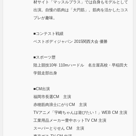
材サイト「マッスルプラス」では自身もモデルとして
出演。自慢の筋肉は「大円筋」。筋肉を活かしたコス
プレが趣味。
■コンテスト戦績
ベストボディジャパン 2015関西大会 優勝
■スポーツ歴
陸上競技10年 110mハードル 名古屋高校・早稲田大
学競走部出身
■CM出演
福岡市長選CM 主演
赤穂筋肉浪士にがりCM 主演
TVアニメ「宇崎ちゃんは遊びたい！」WEB CM 主演
工業用品メーカー豊中ホットTV CM 主演
スーパーとりせん CM 主演