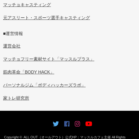
マッチョキャスティング
元アスリート・スポーツ選手キャスティング
■運営情報
運営会社
マッチョフリー素材サイト「マッスルプラス」
筋肉革命「BODY HACK」
パーソナルジム「ボディハッカーズラボ」
家トレ研究所
Copyright ©
ALL OUT（オールアウト）公式HP：マッスルカフェ主催
All Rights