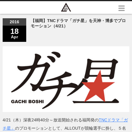
【福岡】TNCドラマ「ガチ星」を天神・博多でプロ
2016
モーション（4/21）
18
Apr
4/21（木）深夜24時40分～放送開始される福岡発の
TNCドラマ「ガ
チ星」
のプロモーションとして、ALLOUTが競輪選手に扮し、５名