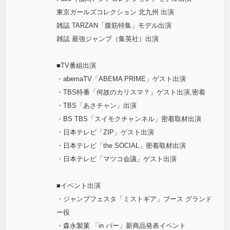
東京ガールズコレクション 北九州 出演
雑誌 TARZAN「腹筋特集」モデル出演
雑誌 最強ジャンプ（集英社）出演
■TV番組出演
・abemaTV「ABEMA PRIME」ゲスト出演
・TBS特番「何故のカリスマ？」ゲスト出演,密着
・TBS「あさチャン」出演
・BS TBS「スイモクチャンネル」密着取材出演
・日本テレビ「ZIP」ゲスト出演
・日本テレビ「the SOCIAL」密着取材出演
・日本テレビ「マツコ会議」ゲスト出演
■イベント出演
・ジャンプフェスタ「ミストギア」ブース グランド
ー役
・森永製菓 「in バー」新商品発表イベント