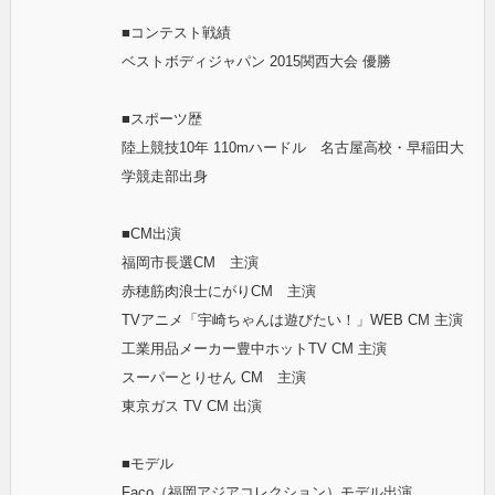
■コンテスト戦績
ベストボディジャパン 2015関西大会 優勝
■スポーツ歴
陸上競技10年 110mハードル 名古屋高校・早稲田大
学競走部出身
■CM出演
福岡市長選CM 主演
赤穂筋肉浪士にがりCM 主演
TVアニメ「宇崎ちゃんは遊びたい！」WEB CM 主演
工業用品メーカー豊中ホットTV CM 主演
スーパーとりせん CM 主演
東京ガス TV CM 出演
■モデル
Faco（福岡アジアコレクション）モデル出演