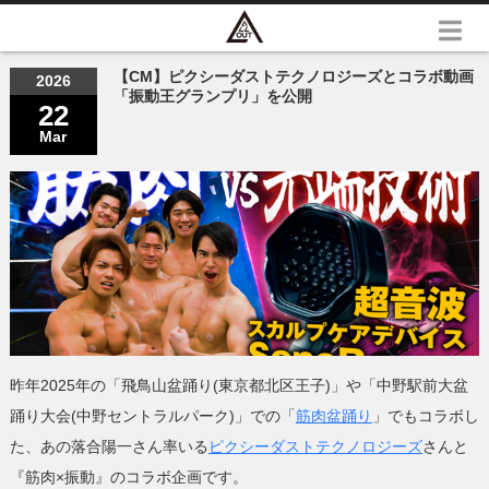
【CM】ピクシーダストテクノロジーズとコラボ動画
2026
「振動王グランプリ」を公開
22
Mar
昨年2025年の「飛鳥山盆踊り(東京都北区王子)」や「中野駅前大盆
踊り大会(中野セントラルパーク)」での「
筋肉盆踊り
」でもコラボし
た、あの落合陽一さん率いる
ピクシーダストテクノロジーズ
さんと
『筋肉×振動』のコラボ企画です。