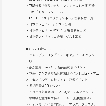
・TBS特番「何故のカリスマ？」ゲスト出演,密着
・TBS「あさチャン」出演
・BS TBS「スイモクチャンネル」密着取材出演
・日本テレビ「ZIP」ゲスト出演
・日本テレビ「the SOCIAL」密着取材出演
・日本テレビ「マツコ会議」ゲスト出演
■イベント出演
・ジャンプフェスタ「ミストギア」ブース グランド
ー役
・森永製菓 「in バー」新商品発表イベント
・花王ヘアケア新商品お披露目イベント出br> ・アニ
メ「ダンベル何キロ持てる？」声優イベント
・鹿児島国体PRイベント
・ニコニコ超会議2016~2023(マッスルタクシー）
・中野駅前盆踊り大会2019,2022（筋肉盆踊り）
・イオンモール「筋肉祭り」「マッスルフェスタ」