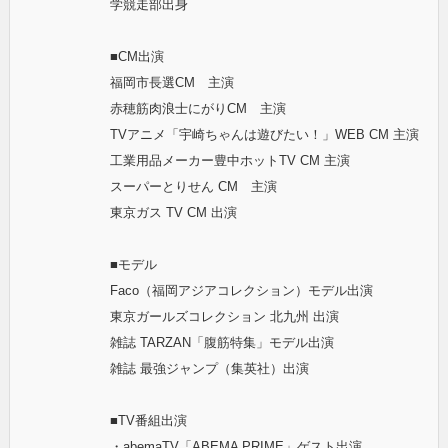
学競走部出身
■CM出演
福岡市長選CM 主演
赤穂筋肉浪士にがりCM 主演
TVアニメ「宇崎ちゃんは遊びたい！」WEB CM 主演
工業用品メーカー豊中ホットTV CM 主演
スーパーとりせん CM 主演
東京ガス TV CM 出演
■モデル
Faco（福岡アジアコレクション）モデル出演
東京ガールズコレクション 北九州 出演
雑誌 TARZAN「腹筋特集」モデル出演
雑誌 最強ジャンプ（集英社）出演
■TV番組出演
・abemaTV「ABEMA PRIME」ゲスト出演