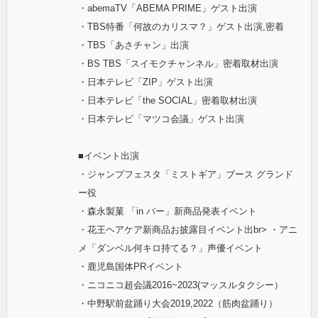
・abemaTV「ABEMA PRIME」ゲスト出演
・TBS特番「何故のカリスマ？」ゲスト出演,密着
・TBS「あさチャン」出演
・BS TBS「スイモクチャンネル」密着取材出演
・日本テレビ「ZIP」ゲスト出演
・日本テレビ「the SOCIAL」密着取材出演
・日本テレビ「マツコ会議」ゲスト出演
■イベント出演
・ジャンプフェスタ「ミストギア」ブース グランド
ー役
・森永製菓 「in バー」新商品発表イベント
・花王ヘアケア新商品お披露目イベント出br> ・アニ
メ「ダンベル何キロ持てる？」声優イベント
・鹿児島国体PRイベント
・ニコニコ超会議2016~2023(マッスルタクシー）
・中野駅前盆踊り大会2019,2022（筋肉盆踊り）