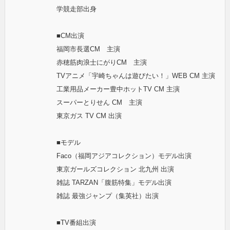
学競走部出身
■CM出演
福岡市長選CM 主演
赤穂筋肉浪士にがりCM 主演
TVアニメ「宇崎ちゃんは遊びたい！」WEB CM 主演
工業用品メーカー豊中ホットTV CM 主演
スーパーとりせん CM 主演
東京ガス TV CM 出演
■モデル
Faco（福岡アジアコレクション）モデル出演
東京ガールズコレクション 北九州 出演
雑誌 TARZAN「腹筋特集」モデル出演
雑誌 最強ジャンプ（集英社）出演
■TV番組出演