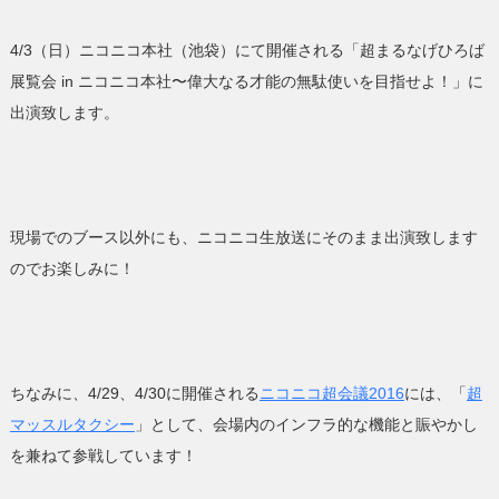
4/3（日）ニコニコ本社（池袋）にて開催される「超まるなげひろば
展覧会 in ニコニコ本社〜偉大なる才能の無駄使いを目指せよ！」に
出演致します。
現場でのブース以外にも、ニコニコ生放送にそのまま出演致します
のでお楽しみに！
ちなみに、4/29、4/30に開催される
ニコニコ超会議2016
には、「
超
マッスルタクシー
」として、会場内のインフラ的な機能と賑やかし
を兼ねて参戦しています！