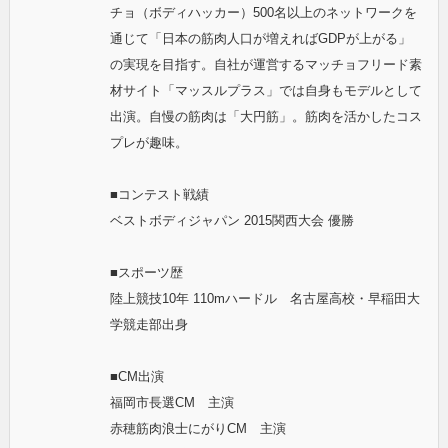
チョ（ボディハッカー）500名以上のネットワークを
通じて「日本の筋肉人口が増えればGDPが上がる」
の実現を目指す。自社が運営するマッチョフリード素
材サイト「マッスルプラス」では自身もモデルとして
出演。自慢の筋肉は「大円筋」。筋肉を活かしたコス
プレが趣味。
■コンテスト戦績
ベストボディジャパン 2015関西大会 優勝
■スポーツ歴
陸上競技10年 110mハードル 名古屋高校・早稲田大
学競走部出身
■CM出演
福岡市長選CM 主演
赤穂筋肉浪士にがりCM 主演