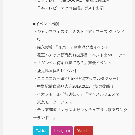
・日本テレビ「the SOCIAL」密着取材出演
・日本テレビ「マツコ会議」ゲスト出演
■イベント出演
・ジャンプフェスタ「ミストギア」ブース グランド
ー役
・森永製菓 「in バー」新商品発表イベント
・花王ヘアケア新商品お披露目イベント出br> ・アニ
メ「ダンベル何キロ持てる？」声優イベント
・鹿児島国体PRイベント
・ニコニコ超会議2016~2023(マッスルタクシー）
・中野駅前盆踊り大会2019,2022（筋肉盆踊り）
・イオンモール「筋肉祭り」「マッスルフェスタ」
・東京モーターフェス
・テレ東60祭「マッスルサンクチュアリ～筋肉ワンダ
ーランド～」
Twitter
Instagram
Youtube