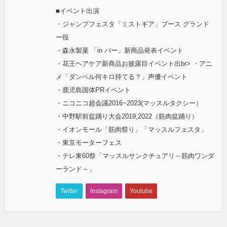
■イベント出演
・ジャンプフェスタ「ミストギア」ブース グランド
ー役
・森永製菓 「in バー」新商品発表イベント
・花王ヘアケア新商品お披露目イベント出br> ・アニ
メ「ダンベル何キロ持てる？」声優イベント
・鹿児島国体PRイベント
・ニコニコ超会議2016~2023(マッスルタクシー）
・中野駅前盆踊り大会2019,2022（筋肉盆踊り）
・イオンモール「筋肉祭り」「マッスルフェスタ」
・東京モーターフェス
・テレ東60祭「マッスルサンクチュアリ～筋肉ワンダ
ーランド～」
Twitter
Instagram
Youtube