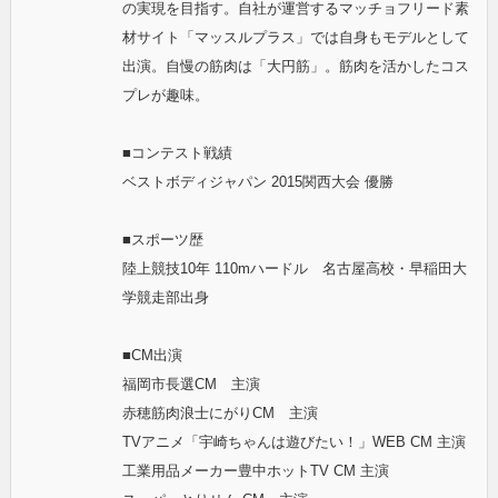
の実現を目指す。自社が運営するマッチョフリード素
材サイト「マッスルプラス」では自身もモデルとして
出演。自慢の筋肉は「大円筋」。筋肉を活かしたコス
プレが趣味。
■コンテスト戦績
ベストボディジャパン 2015関西大会 優勝
■スポーツ歴
陸上競技10年 110mハードル 名古屋高校・早稲田大
学競走部出身
■CM出演
福岡市長選CM 主演
赤穂筋肉浪士にがりCM 主演
TVアニメ「宇崎ちゃんは遊びたい！」WEB CM 主演
工業用品メーカー豊中ホットTV CM 主演