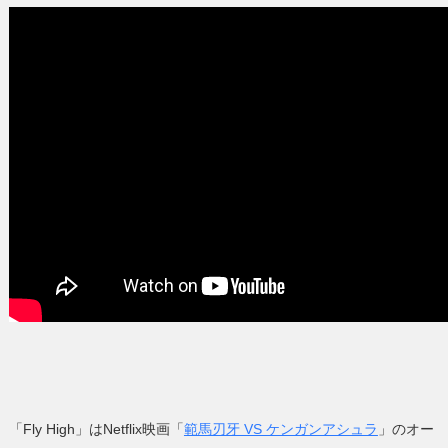
「Fly High」はNetflix映画「
範馬刃牙 VS ケンガンアシュラ
」のオー