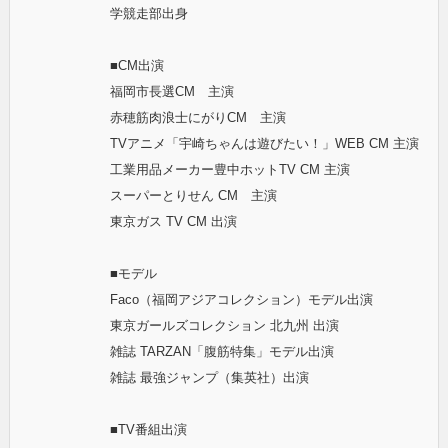
学競走部出身
■CM出演
福岡市長選CM 主演
赤穂筋肉浪士にがりCM 主演
TVアニメ「宇崎ちゃんは遊びたい！」WEB CM 主演
工業用品メーカー豊中ホットTV CM 主演
スーパーとりせん CM 主演
東京ガス TV CM 出演
■モデル
Faco（福岡アジアコレクション）モデル出演
東京ガールズコレクション 北九州 出演
雑誌 TARZAN「腹筋特集」モデル出演
雑誌 最強ジャンプ（集英社）出演
■TV番組出演