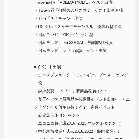
・abemaTV「ABEMA PRIME」ゲスト出演
・TBS特番「何故のカリスマ？」ゲスト出演,密着
・TBS「あさチャン」出演
・BS TBS「スイモクチャンネル」密着取材出演
・日本テレビ「ZIP」ゲスト出演
・日本テレビ「the SOCIAL」密着取材出演
・日本テレビ「マツコ会議」ゲスト出演
■イベント出演
・ジャンプフェスタ「ミストギア」ブース グランド
ー役
・森永製菓 「in バー」新商品発表イベント
・花王ヘアケア新商品お披露目イベント出br> ・アニ
メ「ダンベル何キロ持てる？」声優イベント
・鹿児島国体PRイベント
・ニコニコ超会議2016~2023(マッスルタクシー）
・中野駅前盆踊り大会2019,2022（筋肉盆踊り）