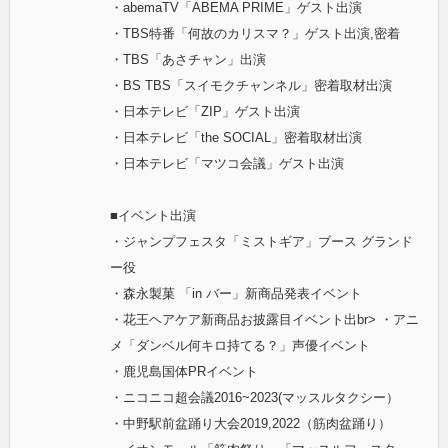
・abemaTV「ABEMA PRIME」ゲスト出演
・TBS特番「何故のカリスマ？」ゲスト出演,密着
・TBS「あさチャン」出演
・BS TBS「スイモクチャンネル」密着取材出演
・日本テレビ「ZIP」ゲスト出演
・日本テレビ「the SOCIAL」密着取材出演
・日本テレビ「マツコ会議」ゲスト出演
■イベント出演
・ジャンプフェスタ「ミストギア」ブース グランド
ー役
・森永製菓 「in バー」新商品発表イベント
・花王ヘアケア新商品お披露目イベント出br> ・アニ
メ「ダンベル何キロ持てる？」声優イベント
・鹿児島国体PRイベント
・ニコニコ超会議2016~2023(マッスルタクシー）
・中野駅前盆踊り大会2019,2022（筋肉盆踊り）