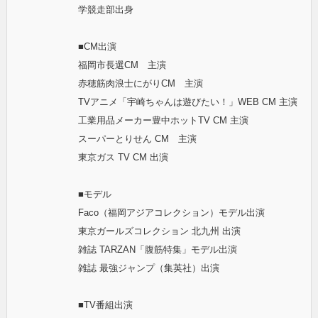
学競走部出身
■CM出演
福岡市長選CM 主演
赤穂筋肉浪士にがりCM 主演
TVアニメ「宇崎ちゃんは遊びたい！」WEB CM 主演
工業用品メーカー豊中ホットTV CM 主演
スーパーとりせん CM 主演
東京ガス TV CM 出演
■モデル
Faco（福岡アジアコレクション）モデル出演
東京ガールズコレクション 北九州 出演
雑誌 TARZAN「腹筋特集」モデル出演
雑誌 最強ジャンプ（集英社）出演
■TV番組出演