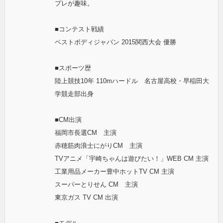
プレが趣味。
■コンテスト戦績
ベストボディジャパン 2015関西大会 優勝
■スポーツ歴
陸上競技10年 110mハードル 名古屋高校・早稲田大
学競走部出身
■CM出演
福岡市長選CM 主演
赤穂筋肉浪士にがりCM 主演
TVアニメ「宇崎ちゃんは遊びたい！」WEB CM 主演
工業用品メーカー豊中ホットTV CM 主演
スーパーとりせん CM 主演
東京ガス TV CM 出演