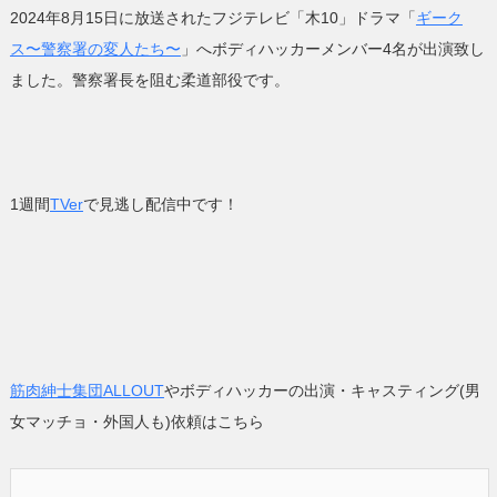
2024年8月15日に放送されたフジテレビ「木10」ドラマ「
ギーク
ス〜警察署の変人たち〜
」へボディハッカーメンバー4名が出演致し
ました。警察署長を阻む柔道部役です。
1週間
TVer
で見逃し配信中です！
筋肉紳士集団ALLOUT
やボディハッカーの出演・キャスティング(男
女マッチョ・外国人も)依頼はこちら