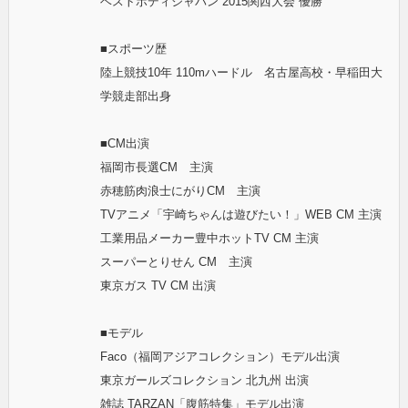
ベストボディジャパン 2015関西大会 優勝
■スポーツ歴
陸上競技10年 110mハードル 名古屋高校・早稲田大
学競走部出身
■CM出演
福岡市長選CM 主演
赤穂筋肉浪士にがりCM 主演
TVアニメ「宇崎ちゃんは遊びたい！」WEB CM 主演
工業用品メーカー豊中ホットTV CM 主演
スーパーとりせん CM 主演
東京ガス TV CM 出演
■モデル
Faco（福岡アジアコレクション）モデル出演
東京ガールズコレクション 北九州 出演
雑誌 TARZAN「腹筋特集」モデル出演