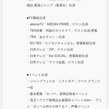
雑誌 最強ジャンプ（集英社）出演
■TV番組出演
・abemaTV「ABEMA PRIME」ゲスト出演
・TBS特番「何故のカリスマ？」ゲスト出演,密着
・TBS「あさチャン」出演
・BS TBS「スイモクチャンネル」密着取材出演
・日本テレビ「ZIP」ゲスト出演
・日本テレビ「the SOCIAL」密着取材出演
・日本テレビ「マツコ会議」ゲスト出演
■イベント出演
・ジャンプフェスタ「ミストギア」ブース グランド
ー役
・森永製菓 「in バー」新商品発表イベント
・花王ヘアケア新商品お披露目イベント出br> ・アニ
メ「ダンベル何キロ持てる？」声優イベント