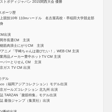
ストボディジャパン 2015関西大会 優勝
スポーツ歴
上競技10年 110mハードル 名古屋高校・早稲田大学競走部
身
CM出演
岡市長選CM 主演
穂筋肉浪士にがりCM 主演
Vアニメ「宇崎ちゃんは遊びたい！」WEB CM 主演
業用品メーカー豊中ホットTV CM 主演
ーパーとりせん CM 主演
京ガス TV CM 出演
モデル
aco（福岡アジアコレクション）モデル出演
京ガールズコレクション 北九州 出演
誌 TARZAN「腹筋特集」モデル出演
誌 最強ジャンプ（集英社）出演
TV番組出演