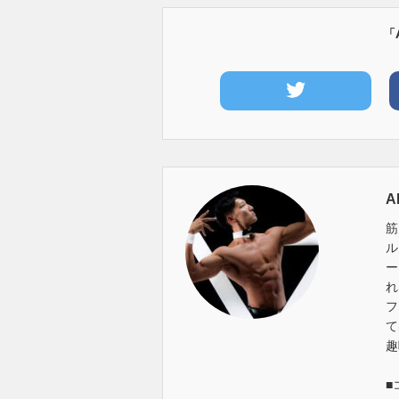
「
A
筋
ル
ー
れ
フ
て
趣
■