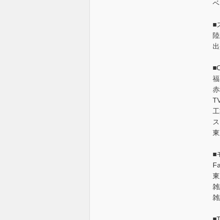
ベ
■
陸
出
■
福
赤
T
工
ス
東
■
F
東
雑
雑
■