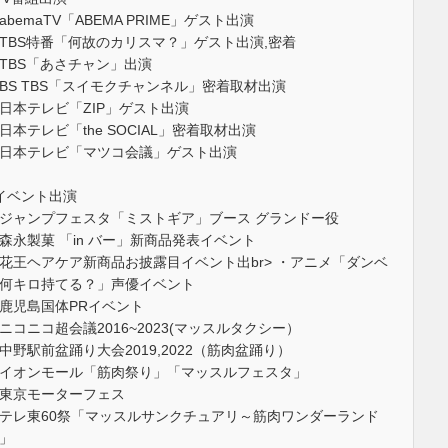
abemaTV「ABEMA PRIME」ゲスト出演
TBS特番「何故のカリスマ？」ゲスト出演,密着
TBS「あさチャン」出演
BS TBS「スイモクチャンネル」密着取材出演
日本テレビ「ZIP」ゲスト出演
日本テレビ「the SOCIAL」密着取材出演
日本テレビ「マツコ会議」ゲスト出演
イベント出演
ジャンプフェスタ「ミストギア」ブース グランドー役
森永製菓 「in バー」新商品発表イベント
花王ヘアケア新商品お披露目イベント出br> ・アニメ「ダンベ
何キロ持てる？」声優イベント
鹿児島国体PRイベント
ニコニコ超会議2016~2023(マッスルタクシー）
中野駅前盆踊り大会2019,2022（筋肉盆踊り）
イオンモール「筋肉祭り」「マッスルフェスタ」
東京モーターフェス
テレ東60祭「マッスルサンクチュアリ～筋肉ワンダーランド
」