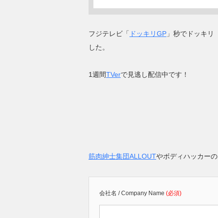
フジテレビ「
ドッキリGP
」秒でドッキリ「
した。
1週間
TVer
で見逃し配信中です！
筋肉紳士集団ALLOUT
やボディハッカーの
会社名 / Company Name
(必須)