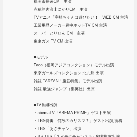
福岡市長選CM 主演
赤穂筋肉浪士にがりCM 主演
TVアニメ「宇崎ちゃんは遊びたい！」WEB CM 主演
工業用品メーカー豊中ホットTV CM 主演
スーパーとりせん CM 主演
東京ガス TV CM 出演
■モデル
Faco（福岡アジアコレクション）モデル出演
東京ガールズコレクション 北九州 出演
雑誌 TARZAN「腹筋特集」モデル出演
雑誌 最強ジャンプ（集英社）出演
■TV番組出演
・abemaTV「ABEMA PRIME」ゲスト出演
・TBS特番「何故のカリスマ？」ゲスト出演,密着
・TBS「あさチャン」出演
・BS TBS「スイモクチャンネル」密着取材出演