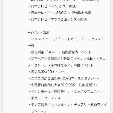
・日本テレビ「ZIP」ゲスト出演
・日本テレビ「the SOCIAL」密着取材出演
・日本テレビ「マツコ会議」ゲスト出演
■イベント出演
・ジャンプフェスタ「ミストギア」ブース グランド
ー役
・森永製菓 「in バー」新商品発表イベント
・花王ヘアケア新商品お披露目イベント出br> ・アニ
メ「ダンベル何キロ持てる？」声優イベント
・鹿児島国体PRイベント
・ニコニコ超会議2016~2023(マッスルタクシー）
・中野駅前盆踊り大会2019,2022（筋肉盆踊り）
・イオンモール「筋肉祭り」「マッスルフェスタ」
・東京モーターフェス
・テレ東60祭「マッスルサンクチュアリ～筋肉ワンダ
ーランド～」