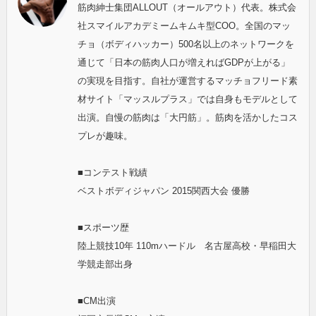
筋肉紳士集団ALLOUT（オールアウト）代表。株式会
社スマイルアカデミームキムキ型COO。全国のマッ
チョ（ボディハッカー）500名以上のネットワークを
通じて「日本の筋肉人口が増えればGDPが上がる」
の実現を目指す。自社が運営するマッチョフリード素
材サイト「マッスルプラス」では自身もモデルとして
出演。自慢の筋肉は「大円筋」。筋肉を活かしたコス
プレが趣味。
■コンテスト戦績
ベストボディジャパン 2015関西大会 優勝
■スポーツ歴
陸上競技10年 110mハードル 名古屋高校・早稲田大
学競走部出身
■CM出演