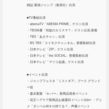
雑誌 最強ジャンプ（集英社）出演
■TV番組出演
・abemaTV「ABEMA PRIME」ゲスト出演
・TBS特番「何故のカリスマ？」ゲスト出演,密着
・TBS「あさチャン」出演
・BS TBS「スイモクチャンネル」密着取材出演
・日本テレビ「ZIP」ゲスト出演
・日本テレビ「the SOCIAL」密着取材出演
・日本テレビ「マツコ会議」ゲスト出演
■イベント出演
・ジャンプフェスタ「ミストギア」ブース グランド
ー役
・森永製菓 「in バー」新商品発表イベント
・花王ヘアケア新商品お披露目イベント出br> ・アニ
メ「ダンベル何キロ持てる？」声優イベント