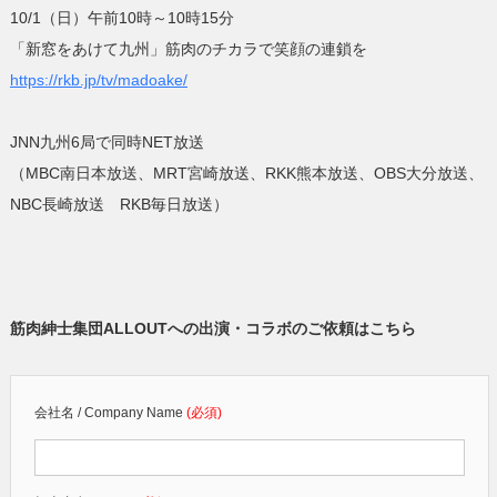
10/1（日）午前10時～10時15分
「新窓をあけて九州」筋肉のチカラで笑顔の連鎖を
https://rkb.jp/tv/madoake/
JNN九州6局で同時NET放送
（MBC南日本放送、MRT宮崎放送、RKK熊本放送、OBS大分放送、
NBC長崎放送 RKB毎日放送）
筋肉紳士集団ALLOUTへの出演・コラボのご依頼はこちら
会社名 / Company Name
(必須)