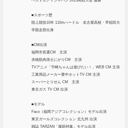
ベストボディジャパン 2015関西大会 優勝
■スポーツ歴
陸上競技10年 110mハードル 名古屋高校・早稲田大
学競走部出身
■CM出演
福岡市長選CM 主演
赤穂筋肉浪士にがりCM 主演
TVアニメ「宇崎ちゃんは遊びたい！」WEB CM 主演
工業用品メーカー豊中ホットTV CM 主演
スーパーとりせん CM 主演
東京ガス TV CM 出演
■モデル
Faco（福岡アジアコレクション）モデル出演
東京ガールズコレクション 北九州 出演
雑誌 TARZAN「腹筋特集」モデル出演