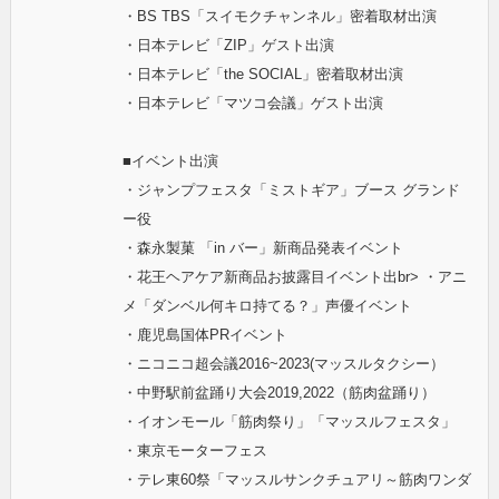
・BS TBS「スイモクチャンネル」密着取材出演
・日本テレビ「ZIP」ゲスト出演
・日本テレビ「the SOCIAL」密着取材出演
・日本テレビ「マツコ会議」ゲスト出演
■イベント出演
・ジャンプフェスタ「ミストギア」ブース グランド
ー役
・森永製菓 「in バー」新商品発表イベント
・花王ヘアケア新商品お披露目イベント出br> ・アニ
メ「ダンベル何キロ持てる？」声優イベント
・鹿児島国体PRイベント
・ニコニコ超会議2016~2023(マッスルタクシー）
・中野駅前盆踊り大会2019,2022（筋肉盆踊り）
・イオンモール「筋肉祭り」「マッスルフェスタ」
・東京モーターフェス
・テレ東60祭「マッスルサンクチュアリ～筋肉ワンダ