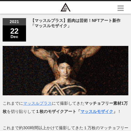
【マッスルプラス】筋肉は芸術！NFTアート新作
2021
「マッスルモザイク」
22
Dec
これまでに
マッスルプラス
にて撮影してきた
マッチョフリー素材1万
枚
を切り貼りして
１枚のモザイクアート「
マッスルモザイク
」
！
これまで約300時間以上かけて撮影してきた１万枚のマッチョフリー