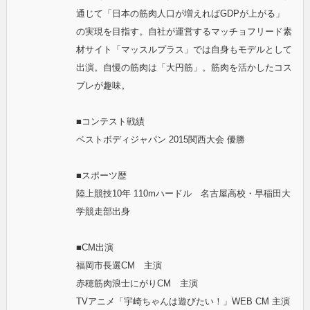
通じて「日本の筋肉人口が増えればGDPが上がる」
の実現を目指す。自社が運営するマッチョフリード素
材サイト「マッスルプラス」では自身もモデルとして
出演。自慢の筋肉は「大円筋」。筋肉を活かしたコス
プレが趣味。
■コンテスト戦績
ベストボディジャパン 2015関西大会 優勝
■スポーツ歴
陸上競技10年 110mハードル 名古屋高校・早稲田大
学競走部出身
■CM出演
福岡市長選CM 主演
赤穂筋肉浪士にがりCM 主演
TVアニメ「宇崎ちゃんは遊びたい！」WEB CM 主演