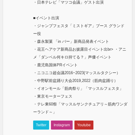
・日本テレビ「マツコ会議」ゲスト出演
■イベント出演
・ジャンプフェスタ「ミストギア」ブース グランド
ー役
・森永製菓 「in バー」新商品発表イベント
・花王ヘアケア新商品お披露目イベント出br> ・アニ
メ「ダンベル何キロ持てる？」声優イベント
・鹿児島国体PRイベント
・ニコニコ超会議2016~2023(マッスルタクシー）
・中野駅前盆踊り大会2019,2022（筋肉盆踊り）
・イオンモール「筋肉祭り」「マッスルフェスタ」
・東京モーターフェス
・テレ東60祭「マッスルサンクチュアリ～筋肉ワンダ
ーランド～」
Twitter
Instagram
Youtube