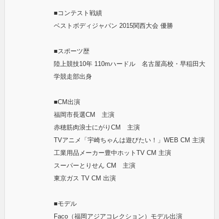
■コンテスト戦績
ベストボディジャパン 2015関西大会 優勝
■スポーツ歴
陸上競技10年 110mハードル 名古屋高校・早稲田大
学競走部出身
■CM出演
福岡市長選CM 主演
赤穂筋肉浪士にがりCM 主演
TVアニメ「宇崎ちゃんは遊びたい！」WEB CM 主演
工業用品メーカー豊中ホットTV CM 主演
スーパーとりせん CM 主演
東京ガス TV CM 出演
■モデル
Faco（福岡アジアコレクション）モデル出演