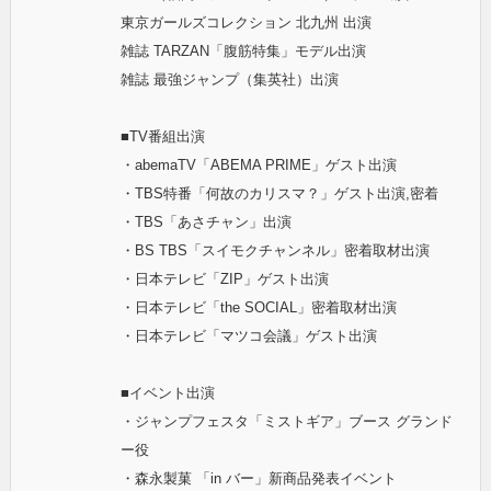
東京ガールズコレクション 北九州 出演
雑誌 TARZAN「腹筋特集」モデル出演
雑誌 最強ジャンプ（集英社）出演
■TV番組出演
・abemaTV「ABEMA PRIME」ゲスト出演
・TBS特番「何故のカリスマ？」ゲスト出演,密着
・TBS「あさチャン」出演
・BS TBS「スイモクチャンネル」密着取材出演
・日本テレビ「ZIP」ゲスト出演
・日本テレビ「the SOCIAL」密着取材出演
・日本テレビ「マツコ会議」ゲスト出演
■イベント出演
・ジャンプフェスタ「ミストギア」ブース グランド
ー役
・森永製菓 「in バー」新商品発表イベント