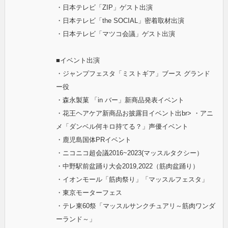
・日本テレビ「ZIP」ゲスト出演
・日本テレビ「the SOCIAL」密着取材出演
・日本テレビ「マツコ会議」ゲスト出演
■イベント出演
・ジャンプフェスタ「ミストギア」ブース グランド
ー役
・森永製菓 「in バー」新商品発表イベント
・花王ヘアケア新商品お披露目イベント出br> ・アニ
メ「ダンベル何キロ持てる？」声優イベント
・鹿児島国体PRイベント
・ニコニコ超会議2016~2023(マッスルタクシー）
・中野駅前盆踊り大会2019,2022（筋肉盆踊り）
・イオンモール「筋肉祭り」「マッスルフェスタ」
・東京モーターフェス
・テレ東60祭「マッスルサンクチュアリ～筋肉ワンダ
ーランド～」