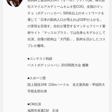
筋肉紳士集団ALLOUT（オールアウト）代表。株式会
社スマイルアカデミームキムキ型COO。全国のマッ
チョ（ボディハッカー）500名以上のネットワークを
通じて「日本の筋肉人口が増えればGDPが上がる」
の実現を目指す。自社が運営するマッチョフリード素
材サイト「マッスルプラス」では自身もモデルとして
出演。自慢の筋肉は「大円筋」。筋肉を活かしたコス
プレが趣味。
■コンテスト戦績
ベストボディジャパン 2015関西大会 優勝
■スポーツ歴
陸上競技10年 110mハードル 名古屋高校・早稲田大
学競走部出身
■CM出演
福岡市長選CM 主演