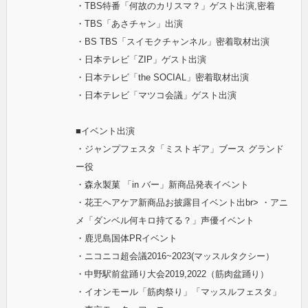
・TBS特番「何故のカリスマ？」ゲスト出演,密着
・TBS「あさチャン」出演
・BS TBS「スイモクチャンネル」密着取材出演
・日本テレビ「ZIP」ゲスト出演
・日本テレビ「the SOCIAL」密着取材出演
・日本テレビ「マツコ会議」ゲスト出演
■イベント出演
・ジャンプフェスタ「ミストギア」ブース グランド
ー役
・森永製菓 「in バー」新商品発表イベント
・花王ヘアケア新商品お披露目イベント出br> ・アニ
メ「ダンベル何キロ持てる？」声優イベント
・鹿児島国体PRイベント
・ニコニコ超会議2016~2023(マッスルタクシー）
・中野駅前盆踊り大会2019,2022（筋肉盆踊り）
・イオンモール「筋肉祭り」「マッスルフェスタ」