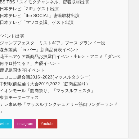
BS TBS「スイモクチャンネル」密着取材出演
日本テレビ「ZIP」ゲスト出演
日本テレビ「the SOCIAL」密着取材出演
日本テレビ「マツコ会議」ゲスト出演
イベント出演
ジャンプフェスタ「ミストギア」ブース グランドー役
森永製菓 「in バー」新商品発表イベント
花王ヘアケア新商品お披露目イベント出br> ・アニメ「ダンベ
何キロ持てる？」声優イベント
鹿児島国体PRイベント
ニコニコ超会議2016~2023(マッスルタクシー）
中野駅前盆踊り大会2019,2022（筋肉盆踊り）
イオンモール「筋肉祭り」「マッスルフェスタ」
東京モーターフェス
テレ東60祭「マッスルサンクチュアリ～筋肉ワンダーランド
」
witter
Instagram
Youtube