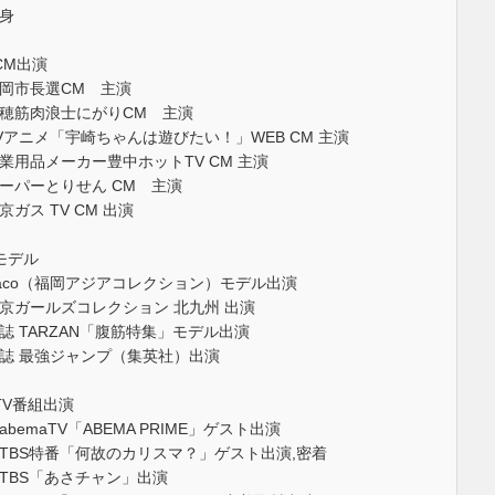
身
CM出演
岡市長選CM 主演
穂筋肉浪士にがりCM 主演
Vアニメ「宇崎ちゃんは遊びたい！」WEB CM 主演
業用品メーカー豊中ホットTV CM 主演
ーパーとりせん CM 主演
京ガス TV CM 出演
モデル
aco（福岡アジアコレクション）モデル出演
京ガールズコレクション 北九州 出演
誌 TARZAN「腹筋特集」モデル出演
誌 最強ジャンプ（集英社）出演
TV番組出演
abemaTV「ABEMA PRIME」ゲスト出演
TBS特番「何故のカリスマ？」ゲスト出演,密着
TBS「あさチャン」出演