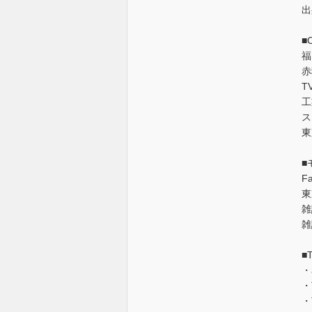
出
■
福
赤
T
工
ス
東
■
F
東
雑
雑
■
・
・
・