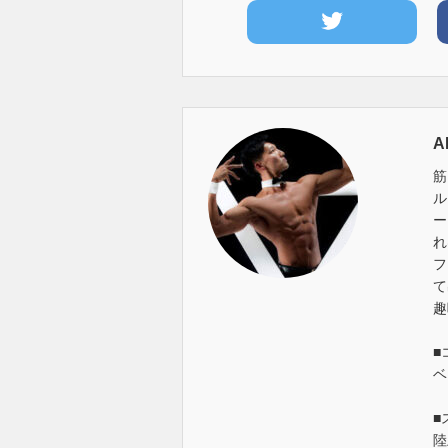
A
筋
ル
ー
れ
フ
て
趣
■
ベ
■
陸