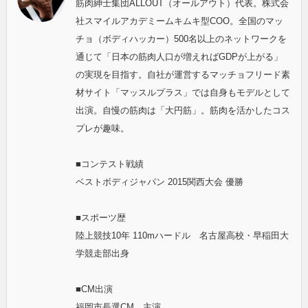
筋肉紳士集団ALLOUT（オールアウト）代表。株式会
社スマイルアカデミームキムキ型COO。全国のマッ
チョ（ボディハッカー）500名以上のネットワークを
通じて「日本の筋肉人口が増えればGDPが上がる」
の実現を目指す。自社が運営するマッチョフリード素
材サイト「マッスルプラス」では自身もモデルとして
出演。自慢の筋肉は「大円筋」。筋肉を活かしたコス
プレが趣味。
■コンテスト戦績
ベストボディジャパン 2015関西大会 優勝
■スポーツ歴
陸上競技10年 110mハードル 名古屋高校・早稲田大
学競走部出身
■CM出演
福岡市長選CM 主演