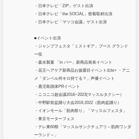
・日本テレビ「ZIP」ゲスト出演
・日本テレビ「the SOCIAL」密着取材出演
・日本テレビ「マツコ会議」ゲスト出演
■イベント出演
・ジャンプフェスタ「ミストギア」ブース グランド
ー役
・森永製菓 「in バー」新商品発表イベント
・花王ヘアケア新商品お披露目イベント出br> ・アニ
メ「ダンベル何キロ持てる？」声優イベント
・鹿児島国体PRイベント
・ニコニコ超会議2016~2023(マッスルタクシー）
・中野駅前盆踊り大会2019,2022（筋肉盆踊り）
・イオンモール「筋肉祭り」「マッスルフェスタ」
・東京モーターフェス
・テレ東60祭「マッスルサンクチュアリ～筋肉ワンダ
ーランド～」