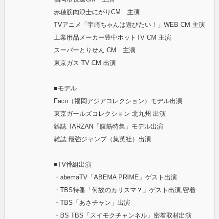
赤穂筋肉浪士にがりCM 主演
TVアニメ「宇崎ちゃんは遊びたい！」WEB CM 主演
工業用品メーカー豊中ホットTV CM 主演
スーパーとりせん CM 主演
東京ガス TV CM 出演
■モデル
Faco（福岡アジアコレクション）モデル出演
東京ガールズコレクション 北九州 出演
雑誌 TARZAN「腹筋特集」モデル出演
雑誌 最強ジャンプ（集英社）出演
■TV番組出演
・abemaTV「ABEMA PRIME」ゲスト出演
・TBS特番「何故のカリスマ？」ゲスト出演,密着
・TBS「あさチャン」出演
・BS TBS「スイモクチャンネル」密着取材出演