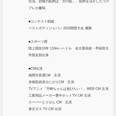
出演。自慢の筋肉は「大円筋」。筋肉を活かしたコス
プレが趣味。
■コンテスト戦績
ベストボディジャパン 2015関西大会 優勝
■スポーツ歴
陸上競技10年 110mハードル 名古屋高校・早稲田大
学競走部出身
■CM出演
福岡市長選CM 主演
赤穂筋肉浪士にがりCM 主演
TVアニメ「宇崎ちゃんは遊びたい！」WEB CM 主演
工業用品メーカー豊中ホットTV CM 主演
スーパーとりせん CM 主演
東京ガス TV CM 出演