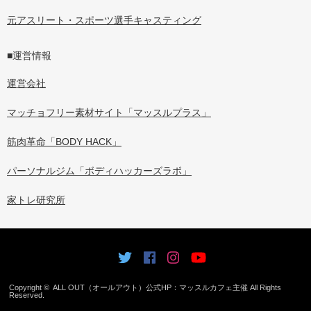
元アスリート・スポーツ選手キャスティング
■運営情報
運営会社
マッチョフリー素材サイト「マッスルプラス」
筋肉革命「BODY HACK」
パーソナルジム「ボディハッカーズラボ」
家トレ研究所
Copyright ©
ALL OUT（オールアウト）公式HP：マッスルカフェ主催
All Rights
Reserved.