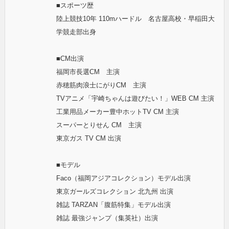
■スポーツ歴
陸上競技10年 110mハードル 名古屋高校・早稲田大
学競走部出身
■CM出演
福岡市長選CM 主演
赤穂筋肉浪士にがりCM 主演
TVアニメ「宇崎ちゃんは遊びたい！」WEB CM 主演
工業用品メーカー豊中ホットTV CM 主演
スーパーとりせん CM 主演
東京ガス TV CM 出演
■モデル
Faco（福岡アジアコレクション）モデル出演
東京ガールズコレクション 北九州 出演
雑誌 TARZAN「腹筋特集」モデル出演
雑誌 最強ジャンプ（集英社）出演