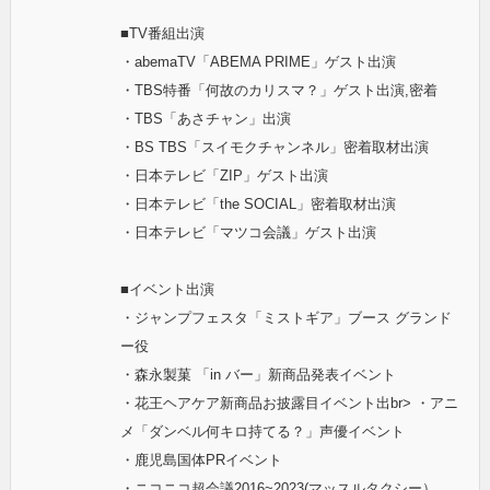
■TV番組出演
・abemaTV「ABEMA PRIME」ゲスト出演
・TBS特番「何故のカリスマ？」ゲスト出演,密着
・TBS「あさチャン」出演
・BS TBS「スイモクチャンネル」密着取材出演
・日本テレビ「ZIP」ゲスト出演
・日本テレビ「the SOCIAL」密着取材出演
・日本テレビ「マツコ会議」ゲスト出演
■イベント出演
・ジャンプフェスタ「ミストギア」ブース グランド
ー役
・森永製菓 「in バー」新商品発表イベント
・花王ヘアケア新商品お披露目イベント出br> ・アニ
メ「ダンベル何キロ持てる？」声優イベント
・鹿児島国体PRイベント
・ニコニコ超会議2016~2023(マッスルタクシー）