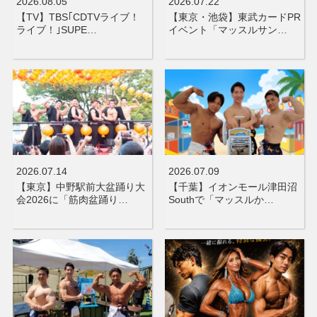
2026.08.05
2026.07.22
【TV】TBS｢CDTVライブ！
【東京・池袋】東武カードPR
ライブ！｣SUPE…
イベント「マッスルサン…
2026.07.14
2026.07.09
【東京】中野駅前大盆踊り大
【千葉】イオンモール津田沼
会2026に「筋肉盆踊り…
Southで「マッスルか…