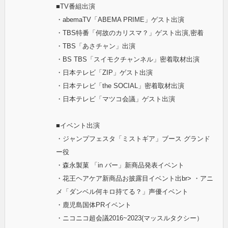
■TV番組出演
・abemaTV「ABEMA PRIME」ゲスト出演
・TBS特番「何故のカリスマ？」ゲスト出演,密着
・TBS「あさチャン」出演
・BS TBS「スイモクチャンネル」密着取材出演
・日本テレビ「ZIP」ゲスト出演
・日本テレビ「the SOCIAL」密着取材出演
・日本テレビ「マツコ会議」ゲスト出演
■イベント出演
・ジャンプフェスタ「ミストギア」ブース グランド
ー役
・森永製菓 「in バー」新商品発表イベント
・花王ヘアケア新商品お披露目イベント出br> ・アニ
メ「ダンベル何キロ持てる？」声優イベント
・鹿児島国体PRイベント
・ニコニコ超会議2016~2023(マッスルタクシー）