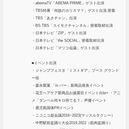
・abemaTV「ABEMA PRIME」ゲスト出演
・TBS特番「何故のカリスマ？」ゲスト出演,密着
・TBS「あさチャン」出演
・BS TBS「スイモクチャンネル」密着取材出演
・日本テレビ「ZIP」ゲスト出演
・日本テレビ「the SOCIAL」密着取材出演
・日本テレビ「マツコ会議」ゲスト出演
■イベント出演
・ジャンプフェスタ「ミストギア」ブース グランド
ー役
・森永製菓 「in バー」新商品発表イベント
・花王ヘアケア新商品お披露目イベント出br> ・アニ
メ「ダンベル何キロ持てる？」声優イベント
・鹿児島国体PRイベント
・ニコニコ超会議2016~2023(マッスルタクシー）
・中野駅前盆踊り大会2019,2022（筋肉盆踊り）