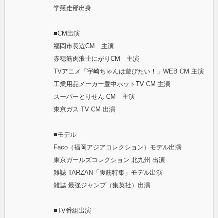
学競走部出身
■CM出演
福岡市長選CM 主演
赤穂筋肉浪士にがりCM 主演
TVアニメ「宇崎ちゃんは遊びたい！」WEB CM 主演
工業用品メーカー豊中ホットTV CM 主演
スーパーとりせん CM 主演
東京ガス TV CM 出演
■モデル
Faco（福岡アジアコレクション）モデル出演
東京ガールズコレクション 北九州 出演
雑誌 TARZAN「腹筋特集」モデル出演
雑誌 最強ジャンプ（集英社）出演
■TV番組出演