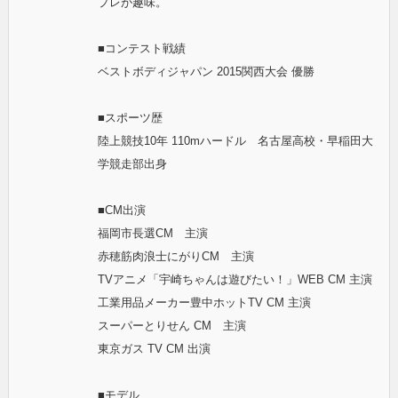
プレが趣味。
■コンテスト戦績
ベストボディジャパン 2015関西大会 優勝
■スポーツ歴
陸上競技10年 110mハードル 名古屋高校・早稲田大
学競走部出身
■CM出演
福岡市長選CM 主演
赤穂筋肉浪士にがりCM 主演
TVアニメ「宇崎ちゃんは遊びたい！」WEB CM 主演
工業用品メーカー豊中ホットTV CM 主演
スーパーとりせん CM 主演
東京ガス TV CM 出演
■モデル