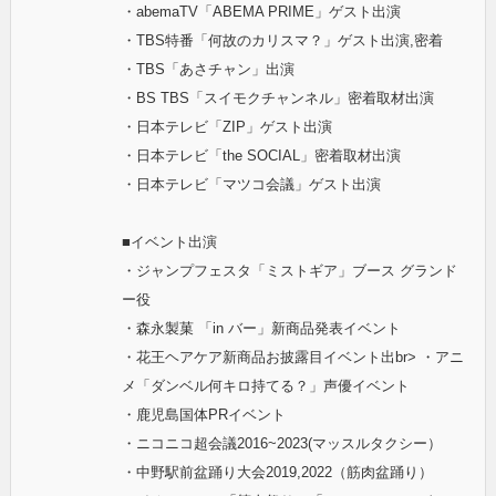
・abemaTV「ABEMA PRIME」ゲスト出演
・TBS特番「何故のカリスマ？」ゲスト出演,密着
・TBS「あさチャン」出演
・BS TBS「スイモクチャンネル」密着取材出演
・日本テレビ「ZIP」ゲスト出演
・日本テレビ「the SOCIAL」密着取材出演
・日本テレビ「マツコ会議」ゲスト出演
■イベント出演
・ジャンプフェスタ「ミストギア」ブース グランド
ー役
・森永製菓 「in バー」新商品発表イベント
・花王ヘアケア新商品お披露目イベント出br> ・アニ
メ「ダンベル何キロ持てる？」声優イベント
・鹿児島国体PRイベント
・ニコニコ超会議2016~2023(マッスルタクシー）
・中野駅前盆踊り大会2019,2022（筋肉盆踊り）