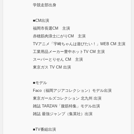
学競走部出身
■CM出演
福岡市長選CM 主演
赤穂筋肉浪士にがりCM 主演
TVアニメ「宇崎ちゃんは遊びたい！」WEB CM 主演
工業用品メーカー豊中ホットTV CM 主演
スーパーとりせん CM 主演
東京ガス TV CM 出演
■モデル
Faco（福岡アジアコレクション）モデル出演
東京ガールズコレクション 北九州 出演
雑誌 TARZAN「腹筋特集」モデル出演
雑誌 最強ジャンプ（集英社）出演
■TV番組出演