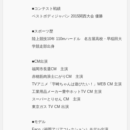
■コンテスト戦績
ベストボディジャパン 2015関西大会 優勝
■スポーツ歴
陸上競技10年 110mハードル 名古屋高校・早稲田大
学競走部出身
■CM出演
福岡市長選CM 主演
赤穂筋肉浪士にがりCM 主演
TVアニメ「宇崎ちゃんは遊びたい！」WEB CM 主演
工業用品メーカー豊中ホットTV CM 主演
スーパーとりせん CM 主演
東京ガス TV CM 出演
■モデル
Faco（福岡アジアコレクション）モデル出演