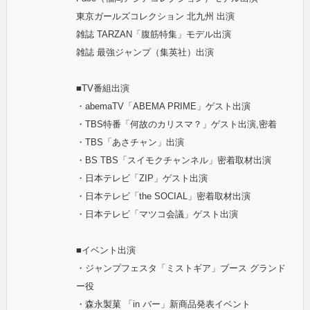
東京ガールズコレクション 北九州 出演
雑誌 TARZAN「腹筋特集」モデル出演
雑誌 最強ジャンプ（集英社）出演
■TV番組出演
・abemaTV「ABEMA PRIME」ゲスト出演
・TBS特番「何故のカリスマ？」ゲスト出演,密着
・TBS「あさチャン」出演
・BS TBS「スイモクチャンネル」密着取材出演
・日本テレビ「ZIP」ゲスト出演
・日本テレビ「the SOCIAL」密着取材出演
・日本テレビ「マツコ会議」ゲスト出演
■イベント出演
・ジャンプフェスタ「ミストギア」ブース グランド
ー役
・森永製菓 「in バー」新商品発表イベント