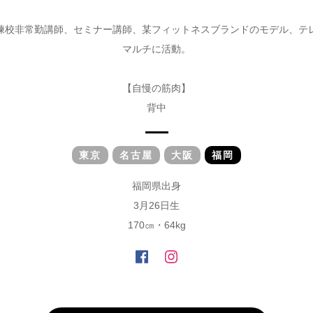
練校非常勤講師、セミナー講師、某フィットネスブランドのモデル、テ
マルチに活動。
【自慢の筋肉】
背中
東京
名古屋
大阪
福岡
福岡県出身
3月26日生
170㎝・64kg